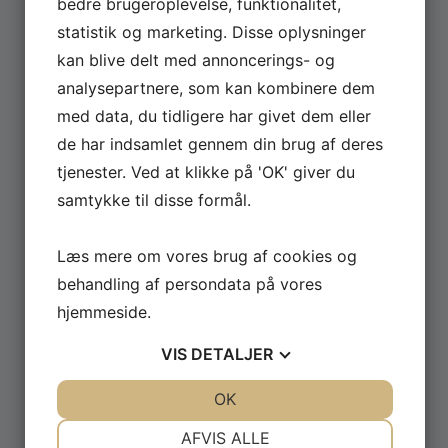
bedre brugeroplevelse, funktionalitet,
statistik og marketing. Disse oplysninger
David Minerba har i 2026 været rundt med sit stand-
up show ‘Dopeman’ – og nu kan showet altså endelig
kan blive delt med annoncerings- og
ses på TV 2 Play. Du kan streame showet allerede nu
analysepartnere, som kan kombinere dem
lige her. Her kan du opleve David Minerba tage
med data, du tidligere har givet dem eller
publikum med ind i sit liv som komiker og rapper med
de har indsamlet gennem din brug af deres
ærlige og sjove fortællinger om […]
tjenester. Ved at klikke på 'OK' giver du
samtykke til disse formål.
Læs mere
Læs mere om vores brug af cookies og
behandling af persondata på vores
hjemmeside.
VIS
DETALJER
JA
NEJ
OK
JA
NEJ
NØDVENDIGE
PRÆFERENCER
AFVIS ALLE