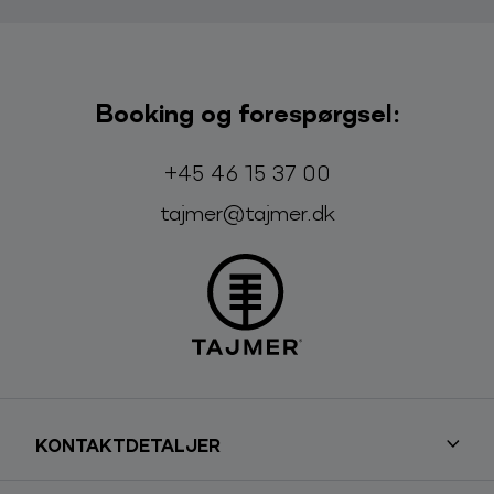
Booking og forespørgsel:
Telefon:
E-mail:
+45 46 15 37 00
tajmer@tajmer.dk
KONTAKTDETALJER