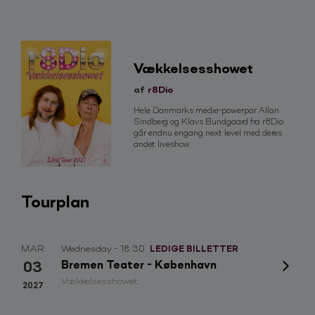
Vækkelsesshowet
af
r8Dio
Hele Danmarks medie-powerpar Allan
Sindberg og Klavs Bundgaard fra r8Dio
går endnu engang next level med deres
andet liveshow
Tourplan
MAR
Wednesday - 18:30
LEDIGE BILLETTER
03
Bremen Teater - København
Vækkelsesshowet
2027