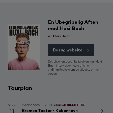
MAR
Friday - 18:30
LEDIGE BILLETTER
12
Aalborg Kongres og Kultur Center - Aalborg
En Ubegribelig Aften
Vækkelsesshowet
2027
med Huxi Bach
af
Huxi Bach
MAR
Friday - 18:30
LEDIGE BILLETTER
19
Musikhuset Aarhus - Aarhus
Besøg website
Vækkelsesshowet
2027
Det bliver en ubegribelig aften, når Huxi
Bach interviewer nogle af sine
yndlingsforskere om de vildeste emner i
APR
Thursday - 18:30
LEDIGE BILLETTER
verden.
01
Bygningen Vejle - Vejle
Vækkelsesshowet
Tourplan
2027
APR
Friday - 18:30
LEDIGE BILLETTER
NOV
Wednesday - 19:00
LEDIGE BILLETTER
02
Magasinet - Odense
11
Bremen Teater - København