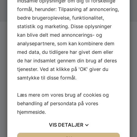
indsamle oplysninger om dig til forskellige
10
Horsens Ny Teater - Horsens
03
Magasinet - Odense
formål, herunder: Tilpasning af annoncering,
Vækkelsesshowet
En Ubegribelig Aften
2027
2026
bedre brugeroplevelse, funktionalitet,
statistik og marketing. Disse oplysninger
MAY
Thursday - 20:30
LEDIGE BILLETTER
kan blive delt med annoncerings- og
DEC
Wednesday - 19:00
LEDIGE BILLETTER
20
Gimle - Roskilde
09
Aalborg Kongres og Kultur Center - Aalborg
analysepartnere, som kan kombinere dem
Stand-up Tour 2027
Vækkelsesshowet
En Ubegribelig Aften
2027
2026
med data, du tidligere har givet dem eller
af
Linda P
de har indsamlet gennem din brug af deres
tjenester. Ved at klikke på 'OK' giver du
Besøg website
samtykke til disse formål.
Dronningen af stand-up er klar med nyt
onemanshow: Linda P – Stand-up Tour
Læs mere om vores brug af cookies og
2027 — som altid højere, vildere og mere
flabet end sidst, du så hende!
behandling af persondata på vores
hjemmeside.
Tourplan
VIS
DETALJER