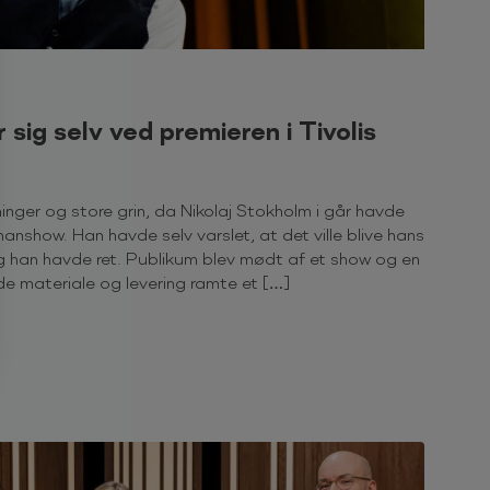
sig selv ved premieren i Tivolis
inger og store grin, da Nikolaj Stokholm i går havde
anshow. Han havde selv varslet, at det ville blive hans
g han havde ret. Publikum blev mødt af et show og en
de materiale og levering ramte et […]