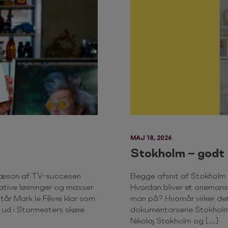
MAJ 18, 2026
Stokholm – godt
y sæson af TV-succesen
Begge afsnit af Stokholm
eative løsninger og masser
Hvordan bliver et onemansh
tår Mark le Fêvre klar som
man på? Hvornår virker det
 ud i Stormesters skøre
dokumentarserie Stokhol
Nikolaj Stokholm og […]