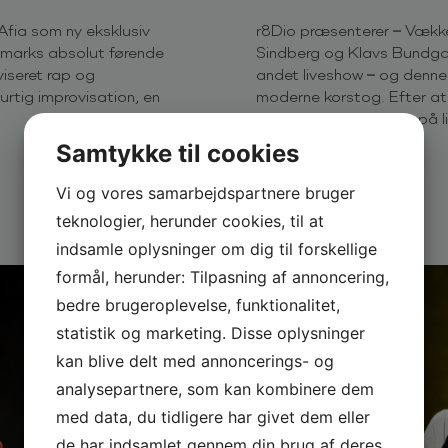
Afia som ny eksklusiv
r8Dio præsenterer – Vækk
anmarks absolut førende
Sindberg og Klavs Bundgaa
viseret rap og
andet liveshow – og denne 
urtig improvisation, en
moderne korstog. Efter at
et fodboldhold, taget på l
Samtykke til cookies
Læs mere
Vi og vores samarbejdspartnere bruger
teknologier, herunder cookies, til at
indsamle oplysninger om dig til forskellige
formål, herunder: Tilpasning af annoncering,
bedre brugeroplevelse, funktionalitet,
statistik og marketing. Disse oplysninger
kan blive delt med annoncerings- og
analysepartnere, som kan kombinere dem
med data, du tidligere har givet dem eller
de har indsamlet gennem din brug af deres