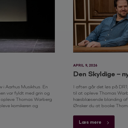
APRIL 9, 2026
Den Skyldige – 
w i Aarhus Musikhus. En
I aften går det løs på DR1
en var fyldt med grin og
til at opleve Thomas Warbe
er opleve Thomas Warberg
hæsblæsende blanding af i
pleve komikeren og
Ønsker du at booke Thoma
Læs mere