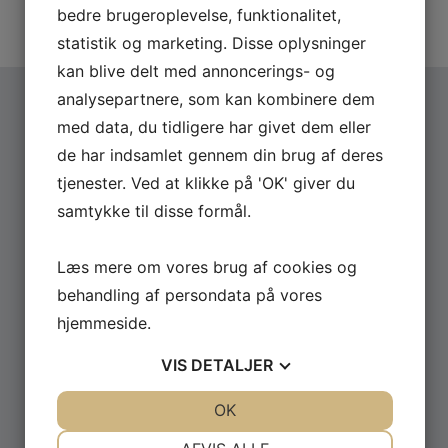
artist.
bedre brugeroplevelse, funktionalitet,
statistik og marketing. Disse oplysninger
kan blive delt med annoncerings- og
analysepartnere, som kan kombinere dem
med data, du tidligere har givet dem eller
FLERE
NYHEDER
de har indsamlet gennem din brug af deres
tjenester. Ved at klikke på 'OK' giver du
samtykke til disse formål.
Læs mere om vores brug af cookies og
behandling af persondata på vores
hjemmeside.
VIS
DETALJER
JUNI 22, 2026
JA
NEJ
OK
JA
NEJ
David Minerbas show ‘ Dopeman’
NØDVENDIGE
PRÆFERENCER