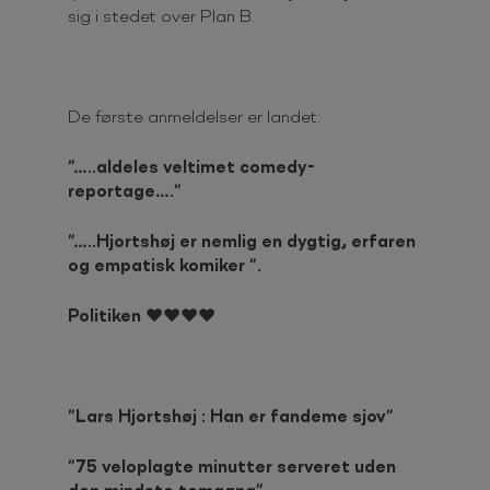
sig i stedet over Plan B.
De første anmeldelser er landet:
”…..aldeles veltimet comedy-
reportage….”
”…..Hjortshøj er nemlig en dygtig, erfaren
og empatisk komiker ”.
Politiken ❤❤❤❤
”Lars Hjortshøj : Han er fandeme sjov”
”75 veloplagte minutter serveret uden
den mindste tomgang”