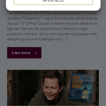
AFVIS ALLE
er nu på TV 2 Play
JA
NEJ
JA
NEJ
David Minerba har i 2026 været rundt med sit stand-
MARKETING
STATISTIK
up show ‘Dopeman’ – og nu kan showet altså endelig
ses på TV 2 Play. Du kan streame showet allerede nu
lige her. Her kan du opleve David Minerba tage
publikum med ind i sit liv som komiker og rapper med
ærlige og sjove fortællinger om […]
Læs mere