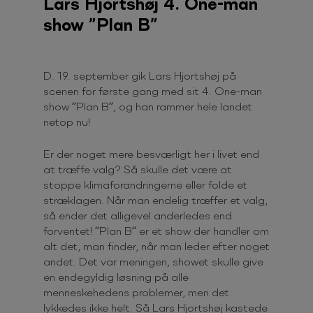
Lars Hjortshøj 4. One-man
show ”Plan B”
D. 19. september gik Lars Hjortshøj på
scenen for første gang med sit 4. One-man
show ”Plan B”, og han rammer hele landet
netop nu!
Er der noget mere besværligt her i livet end
at træffe valg? Så skulle det være at
stoppe klimaforandringerne eller folde et
stræklagen. Når man endelig træffer et valg,
så ender det alligevel anderledes end
forventet! ”Plan B” er et show der handler om
alt det, man finder, når man leder efter noget
andet. Det var meningen, showet skulle give
en endegyldig løsning på alle
menneskehedens problemer, men det
lykkedes ikke helt. Så Lars Hjortshøj kastede