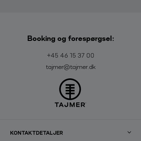
Booking og forespørgsel:
Telefon:
E-mail:
+45 46 15 37 00
tajmer@tajmer.dk
KONTAKTDETALJER