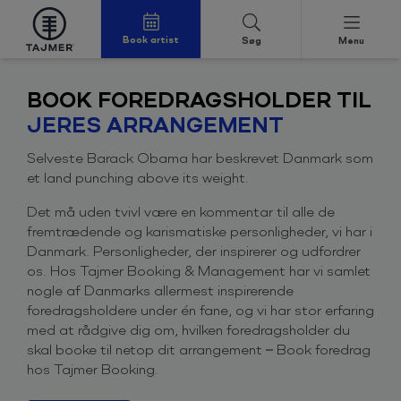
Book artist
Søg
Menu
Spring til indholdet
BOOK FOREDRAGSHOLDER TIL
JERES ARRANGEMENT
Selveste Barack Obama har beskrevet Danmark som
et land punching above its weight.
Det må uden tvivl være en kommentar til alle de
fremtrædende og karismatiske personligheder, vi har i
Danmark. Personligheder, der inspirerer og udfordrer
os. Hos Tajmer Booking & Management har vi samlet
nogle af Danmarks allermest inspirerende
foredragsholdere under én fane, og vi har stor erfaring
med at rådgive dig om, hvilken foredragsholder du
skal booke til netop dit arrangement – Book foredrag
hos Tajmer Booking.