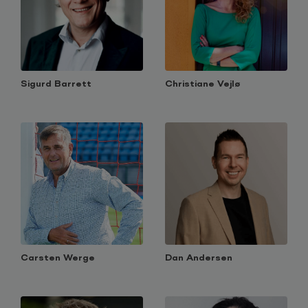
Sigurd Barrett
Christiane Vejlø
Carsten Werge
Dan Andersen