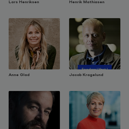
Lars Henriksen
Henrik Mathiasen
Foredrag l Vært l
Moderator l
Anne Glad
Jacob Kragelund
Ordstyrer