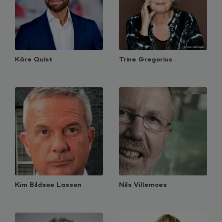
Kåre Quist
Trine Gregorius
Kim Bildsøe Lassen
Nils Villemoes