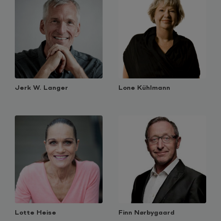
Jerk W. Langer
Lone Kühlmann
Lotte Heise
Finn Nørbygaard