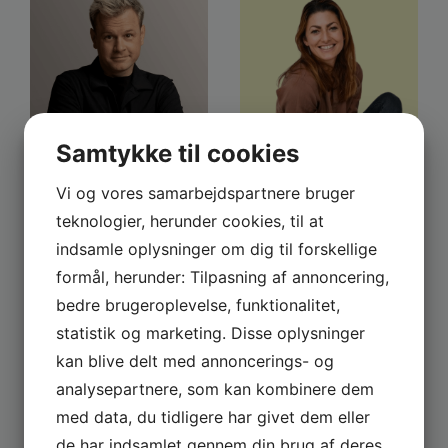
Samtykke til cookies
Christian Fuhlendorff
Sara Maria Franch-
Vi og vores samarbejdspartnere bruger
Mærkedahl
teknologier, herunder cookies, til at
indsamle oplysninger om dig til forskellige
formål, herunder: Tilpasning af annoncering,
bedre brugeroplevelse, funktionalitet,
statistik og marketing. Disse oplysninger
kan blive delt med annoncerings- og
analysepartnere, som kan kombinere dem
med data, du tidligere har givet dem eller
de har indsamlet gennem din brug af deres