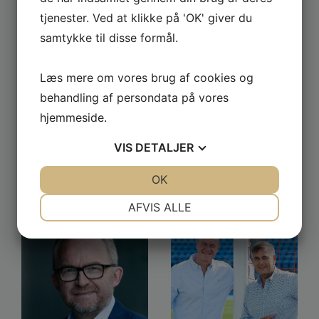
Eskild Ebbesen
Mads Christensen
tjenester. Ved at klikke på 'OK' giver du
samtykke til disse formål.
Læs mere om vores brug af cookies og
behandling af persondata på vores
hjemmeside.
VIS
DETALJER
JA
NEJ
OK
JA
NEJ
David Guldager
Camilla Kjems
NØDVENDIGE
PRÆFERENCER
AFVIS ALLE
JA
NEJ
JA
NEJ
MARKETING
STATISTIK