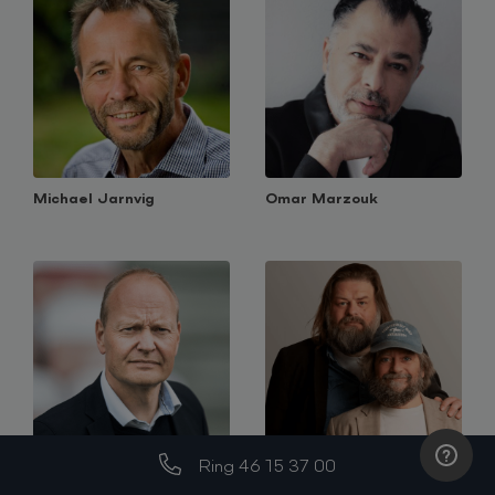
Michael Jarnvig
Omar Marzouk
Ring 46 15 37 00
Niels Frederiksen
Cybersikkerhed for sjov