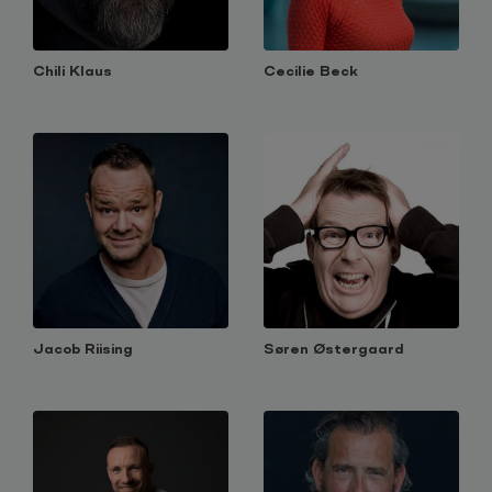
Cecilie Beck
Chili Klaus
Jacob Riising
Søren Østergaard