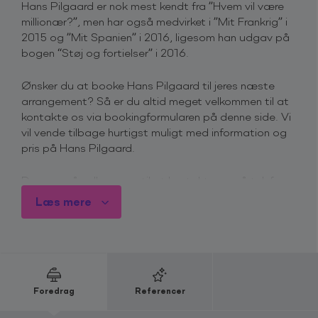
Hans Pilgaard er nok mest kendt fra ”Hvem vil være
millionær?”, men har også medvirket i ”Mit Frankrig” i
2015 og ”Mit Spanien” i 2016, ligesom han udgav på
bogen “Støj og fortielser” i 2016.
Ønsker du at booke Hans Pilgaard til jeres næste
arrangement? Så er du altid meget velkommen til at
kontakte os via bookingformularen på denne side. Vi
vil vende tilbage hurtigst muligt med information og
pris på Hans Pilgaard.
Du er også velkommen til at kontakte os på telefon
+45 4615 3700
, for mere information omkring priser
Læs mere
og ledighed.
Derfor skal du booke Hans Pilgaard
Med varme, charme og masser af humor har Hans
Pilgaard cementeret sig som en af Danmarks mest
populære journalister og studieværter. Han er kendt
Foredrag
Referencer
af alle som den muntre Hr. Hvem-vil-være-millionær?,