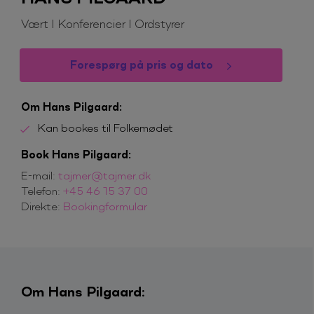
Vært I Konferencier I Ordstyrer
Forespørg på pris og dato
Om Hans Pilgaard:
Kan bookes til Folkemødet
Book Hans Pilgaard:
E-mail:
tajmer@tajmer.dk
Telefon:
+45 46 15 37 00
Direkte:
Bookingformular
Om Hans Pilgaard: