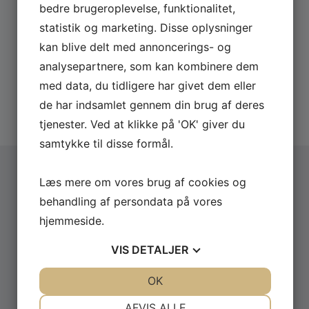
Send os en uforpligtende forespørgsel på Hans
– Mit Frankrig (2015), TV2 FRI
bedre brugeroplevelse, funktionalitet,
Pilgaard og få lynhurtigt svar på eksempelvis
statistik og marketing. Disse oplysninger
pris og dato.
– Stjernerne på Slottet (2010), TV2
kan blive delt med annoncerings- og
Derfor skal du booke via os:
analysepartnere, som kan kombinere dem
– Vild med dans (2008), TV2
med data, du tidligere har givet dem eller
Hurtigt svar på forespørgsler
20 års erfaring med booking
– Gi’ mig 5 (2008), TV2
de har indsamlet gennem din brug af deres
Altid uforpligtende forespørgsel
tjenester. Ved at klikke på 'OK' giver du
– Go’ Morgen Danmark (2002-2008), TV2
samtykke til disse formål.
– Hans Pilgaard møder George Michael (2004), TV2
Læs mere om vores brug af cookies og
Vælg arrangementstype
*
– Venner For Livet (2001-2002), TV2
behandling af persondata på vores
Firma
hjemmeside.
– Mandagschancen (1999-2000), TV2
Privat
VIS
DETALJER
Firmanavn
– Go’ Morgen (1997), TV3
JA
NEJ
OK
JA
NEJ
NØDVENDIGE
PRÆFERENCER
AFVIS ALLE