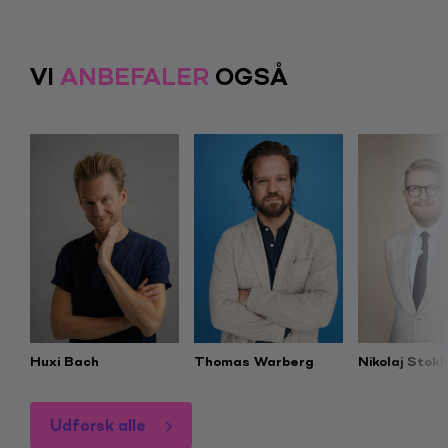
deltaget i ”Vild med dans” på TV2 i 2008, hvor han
med Mie Moltke kom på en 5. plads, ligesom han 2 år
senere deltog i ”Stjernerne På Slottet”.
VI
ANBEFALER
OGSÅ
Sammen med Jørgen Leth har Hans også udforsket
det franske i ”Mit Frankrig”, der blev vist på Tv2 FRI i
2015 samt efterfølgeren ”Mit Spanien” fra 2016.
Desuden udgav Hans en portrætbog i oktober 2016.
Huxi Bach
Thomas Warberg
Nikolaj Stok
Udforsk alle