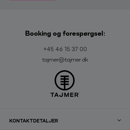
Booking og forespørgsel:
Telefon:
E-mail:
+45 46 15 37 00
tajmer@tajmer.dk
KONTAKTDETALJER