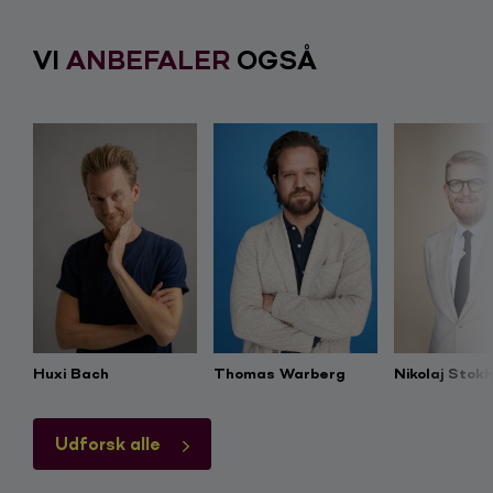
Book Jakob Thrane ved at udfylde Forespørgsels-
skemaet.
VI
ANBEFALER
OGSÅ
Huxi Bach
Thomas Warberg
Nikolaj Stok
Udforsk alle