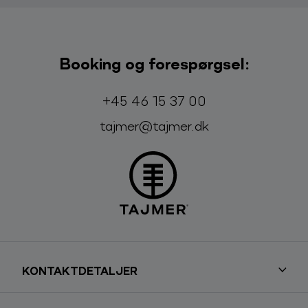
Booking og forespørgsel:
Telefon:
E-mail:
+45 46 15 37 00
tajmer@tajmer.dk
KONTAKTDETALJER