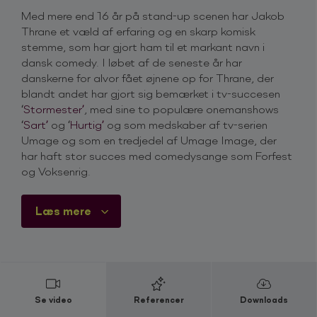
Med mere end 16 år på stand-up scenen har Jakob
Thrane et væld af erfaring og en skarp komisk
stemme, som har gjort ham til et markant navn i
dansk comedy. I løbet af de seneste år har
danskerne for alvor fået øjnene op for Thrane, der
blandt andet har gjort sig bemærket i tv-succesen
‘
Stormester’
, med sine to populære onemanshows
‘
Sart’
og ‘
Hurtig’
og som medskaber af tv-serien
Umage og som en tredjedel af Umage Image, der
har haft stor succes med comedysange som Forfest
og Voksenrig.
I de seneste år er Thrane også blevet et populært
Læs mere
navn på de sociale medier, hvor hans sketches med
et væld af forskellige karakterer har samlet over
200.000 følgere
på tværs af platforme.
Jakob Thrane var i 2024 og 2025 på turné med sit
populære onemanshow
Sart
. Showet har siden haft
Se video
Referencer
Downloads
TV-premiere og kan nu streames på
TV2 PLAY
. I TV-