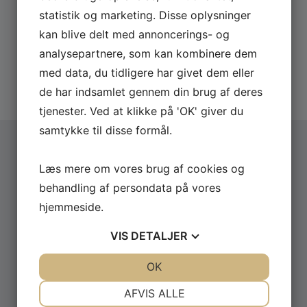
topklasse. Når man er i selskab med Ruben, når man
eksempelvis pris og dato.
statistik og marketing. Disse oplysninger
knap at grine færdig, før den næste skarpe punchline
lander.
kan blive delt med annoncerings- og
Derfor skal du booke via os:
analysepartnere, som kan kombinere dem
Hurtigt svar på forespørgsler
Hans unikke evne til at forvandle hverdagens små
med data, du tidligere har givet dem eller
20 års erfaring med booking
øjeblikke til farverige og komiske scenarier,
Altid uforpligtende forespørgsel
de har indsamlet gennem din brug af deres
kombineret med hans suveræne brug af mimik,
kropssprog og timing, skaber en helstøbt oplevelse
tjenester. Ved at klikke på 'OK' giver du
på scenen. Det er netop denne blanding af det
samtykke til disse formål.
personlige, det absurde og det fysiske, der har gjort
Ruben Søltoft til en af landets mest eftertragtede
Læs mere om vores brug af cookies og
komikere.
Vælg arrangementstype
*
behandling af persondata på vores
Firma
Ruben Søltoft, er det ikke ham fra …
?
hjemmeside.
Privat
Fear Factor (2025) TV2 – vært
Firmanavn
Hvorfor er der ikke nogen der har sagt
VIS
DETALJER
noget? (2024-2025) onemanshow
Terkel – The Motherfårking Musical
JA
NEJ
OK
JA
NEJ
(2019), hovedrolleindehaver som Terkel
Navn
NØDVENDIGE
PRÆFERENCER
AFVIS ALLE
Ting Fra Min Mund (2018 – 2019),