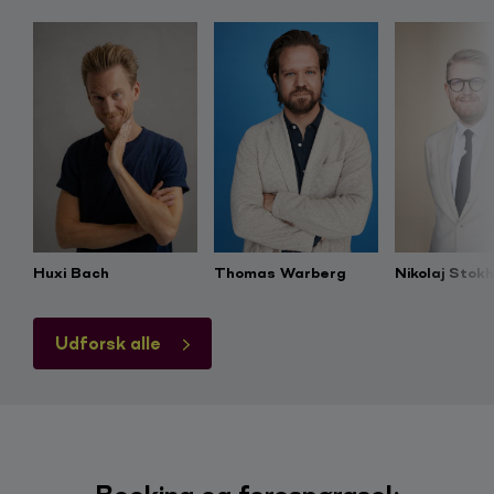
Huxi Bach
Thomas Warberg
Nikolaj Stok
Udforsk alle
Booking og forespørgsel: