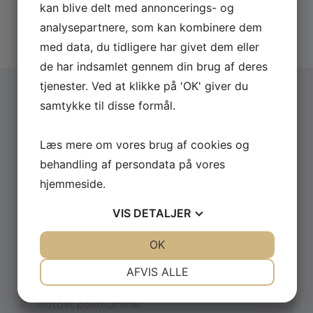
Hurtigt svar på forespørgsler
kan blive delt med annoncerings- og
du er 7 eller 45 år. Sofies brede erfaring indenfor
20 års erfaring med booking
diverse TV-produktioner gør hende til et helt unikt
analysepartnere, som kan kombinere dem
Altid uforpligtende forespørgsel
indslag til netop dit arrangement.
med data, du tidligere har givet dem eller
de har indsamlet gennem din brug af deres
Book Sofie Østergaard her
tjenester. Ved at klikke på 'OK' giver du
Du kan engagere Sofie Østergaard ved at benytte
samtykke til disse formål.
dig af forespørgselsskemaet eller ringe til os.
Vælg arrangementstype
*
Firma
Læs mere om vores brug af cookies og
Privat
behandling af persondata på vores
hjemmeside.
Firmanavn
VIS
DETALJER
Navn
JA
NEJ
OK
JA
NEJ
NØDVENDIGE
PRÆFERENCER
AFVIS ALLE
Postnummer
JA
NEJ
JA
NEJ