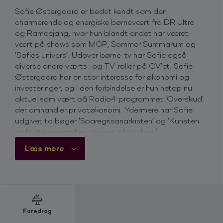
Sofie Østergaard er bedst kendt som den
charmerende og energiske børnevært fra DR Ultra
og Ramasjang, hvor hun blandt andet har været
vært på shows som MGP, Sommer Summarum og
’Sofies univers’. Udover børne-tv har Sofie også
diverse andre værts- og TV-roller på CV’et. Sofie
Østergaard har en stor interesse for økonomi og
investeringer, og i den forbindelse er hun netop nu
aktuel som vært på Radio4-programmet ‘Overskud’
der omhandler privatøkonomi. Ydermere har Sofie
udgivet to bøger ‘Sparegrisanarkisten’ og ‘Kunsten
at flytte hjemmefra uden at gå konkurs’.
Med et glimt i øjet og et stort overskud, vil Sofie
Læs mere
være den perfekte konferencier, vært eller moderator
til dit næste arrangement, hvor der måske er både
børn og voksne i selskabet.
Ønsker du at booke Sofie Østergaard til jeres næste
arrangement? Så er du altid meget velkommen til at
Foredrag
kontakte os via bookingformularen på denne side. Vi