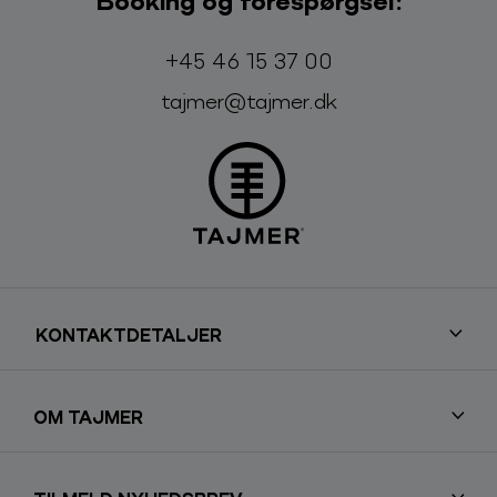
Telefon:
E-mail:
+45 46 15 37 00
tajmer@tajmer.dk
KONTAKTDETALJER
OM TAJMER