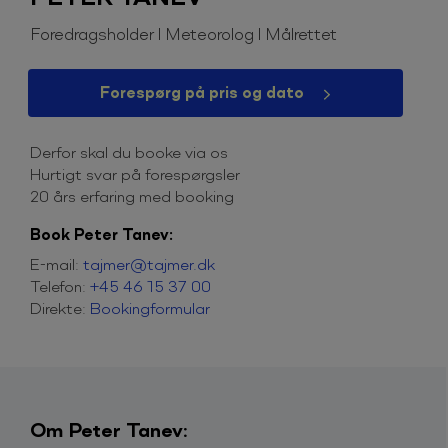
Foredragsholder l Meteorolog l Målrettet
Forespørg på pris og dato
Derfor skal du booke via os
Hurtigt svar på forespørgsler
20 års erfaring med booking
Book Peter Tanev:
E-mail:
tajmer@tajmer.dk
Telefon:
+45 46 15 37 00
Direkte:
Bookingformular
Om Peter Tanev: