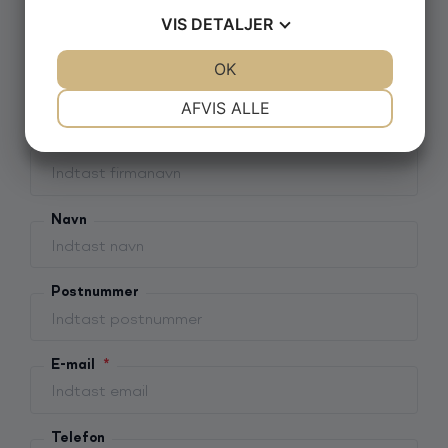
VIS
DETALJER
Vælg arrangementstype
*
JA
NEJ
OK
JA
NEJ
Firma
NØDVENDIGE
PRÆFERENCER
AFVIS ALLE
Privat
JA
NEJ
JA
NEJ
Firmanavn
MARKETING
STATISTIK
Navn
Postnummer
E-mail
*
Telefon