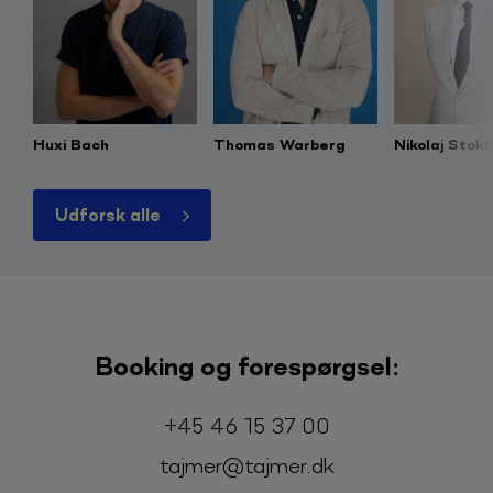
Huxi Bach
Thomas Warberg
Nikolaj Stok
Udforsk alle
Booking og forespørgsel:
Telefon:
E-mail:
+45 46 15 37 00
tajmer@tajmer.dk