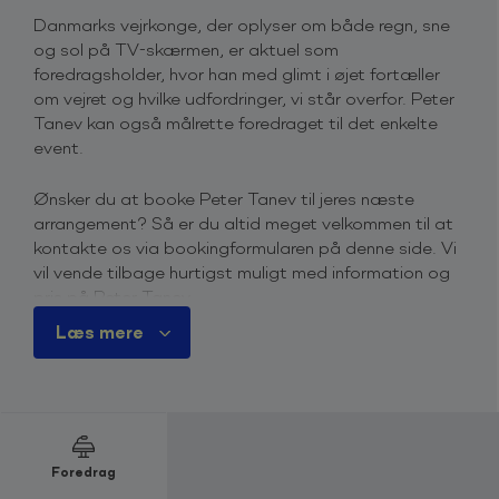
Danmarks vejrkonge, der oplyser om både regn, sne
og sol på TV-skærmen, er aktuel som
foredragsholder, hvor han med glimt i øjet fortæller
om vejret og hvilke udfordringer, vi står overfor. Peter
Tanev kan også målrette foredraget til det enkelte
event.
Ønsker du at booke Peter Tanev til jeres næste
arrangement? Så er du altid meget velkommen til at
kontakte os via bookingformularen på denne side. Vi
vil vende tilbage hurtigst muligt med information og
pris på Peter Tanev.
Læs mere
Du er også velkommen til at kontakte os på telefon
+45 4615 3700
, for mere information omkring priser
og ledighed.
Derfor skal du booke Peter Tanev
Den globale temperatur er steget og mange steder
Foredrag
er vejret gået amok og har ændret sig. I Danmark vil