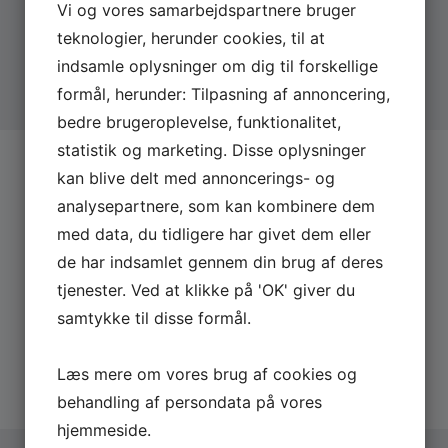
Vi og vores samarbejdspartnere bruger
teknologier, herunder cookies, til at
Foredrag 4
Går vejret amok?
indsamle oplysninger om dig til forskellige
formål, herunder: Tilpasning af annoncering,
bedre brugeroplevelse, funktionalitet,
statistik og marketing. Disse oplysninger
kan blive delt med annoncerings- og
BOOK
PETER TANEV
analysepartnere, som kan kombinere dem
Send os en uforpligtende forespørgsel på Peter
med data, du tidligere har givet dem eller
Tanev og få lynhurtigt svar på eksempelvis pris
de har indsamlet gennem din brug af deres
og dato.
tjenester. Ved at klikke på 'OK' giver du
Derfor skal du booke via os:
samtykke til disse formål.
Hurtigt svar på forespørgsler
20 års erfaring med booking
Læs mere om vores brug af cookies og
Altid uforpligtende forespørgsel
behandling af persondata på vores
hjemmeside.