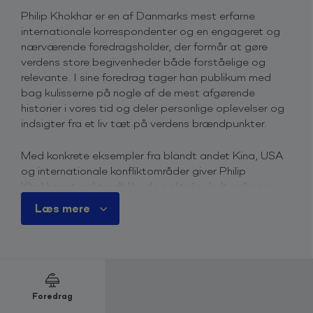
Philip Khokhar er en af Danmarks mest erfarne
internationale korrespondenter og en engageret og
nærværende foredragsholder, der formår at gøre
verdens store begivenheder både forståelige og
relevante. I sine foredrag tager han publikum med
bag kulisserne på nogle af de mest afgørende
historier i vores tid og deler personlige oplevelser og
indsigter fra et liv tæt på verdens brændpunkter.
Med konkrete eksempler fra blandt andet Kina, USA
og internationale konfliktområder giver Philip
Khokhar et unikt indblik i de politiske, kulturelle og
menneskelige kræfter, der former verden omkring os.
Læs mere
Han fortæller om arbejdet som korrespondent, om
at skabe forståelse i komplekse situationer og om
at navigere i en virkelighed, hvor forandringer sker
hurtigere end nogensinde før.
Ønsker du at booke Philip Khokhar til jeres næste
Foredrag
arrangement? Så er du altid velkommen til at