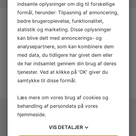
indsamle oplysninger om dig til forskellige
Som tidligere USA-korrespondent, Sydasien- og
Mellemøsten-korrespondent, Asien-korrespondent
formål, herunder: Tilpasning af annoncering,
og Afghanistan-korrespondent har Philip Khokhar
bedre brugeroplevelse, funktionalitet,
BOOK
PHILIP KHOKHAR
boet og arbejdet i blandt andet Washington,
statistik og marketing. Disse oplysninger
Shanghai, Beijing, Kabul og Islamabad. Erfaringerne
Send os en uforpligtende forespørgsel på Philip
kan blive delt med annoncerings- og
fra disse år giver ham et unikt perspektiv på globale
Khokhar og få lynhurtigt svar på eksempelvis
magtforskydninger, kulturmøder og internationale
analysepartnere, som kan kombinere dem
pris og dato.
konflikter – og på hvordan verdens begivenheder
med data, du tidligere har givet dem eller
påvirker os herhjemme.
Derfor skal du booke via os:
de har indsamlet gennem din brug af deres
tjenester. Ved at klikke på 'OK' giver du
Hurtigt svar på forespørgsler
Med stor indsigt, nærvær og en stærk
20 års erfaring med booking
formidlingsevne skaber Philip Khokhar perspektiver
samtykke til disse formål.
Altid uforpligtende forespørgsel
på alt fra geopolitik og globale magtforskydninger
til kulturforståelse, journalistik og ledelse under pres.
Læs mere om vores brug af cookies og
Publikum går fra foredraget med ny viden, større
behandling af persondata på vores
forståelse og et bredere perspektiv på de historier,
der præger vores fælles fremtid.
hjemmeside.
Vælg arrangementstype
*
VIS
DETALJER
Firma