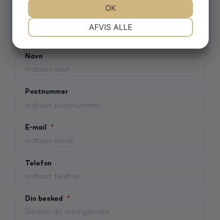
Privat
JA
NEJ
OK
JA
NEJ
Firmanavn
NØDVENDIGE
PRÆFERENCER
AFVIS ALLE
JA
NEJ
JA
NEJ
Navn
MARKETING
STATISTIK
Postnummer
E-mail
*
Telefon
Din besked
*