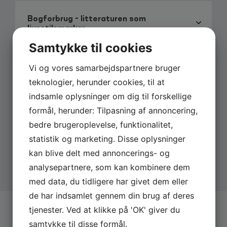
Anne Glad er kendt fra
Bogforbrug - litteraturen som
Manipulator (2019), DR1
livsstilsmarkør
Kender du Typen? (2010), DR1
Samtykke til cookies
Book Anne Glad
Book et foredrag med Anne hos Tajmer Booking &
Vi og vores samarbejdspartnere bruger
Fru livsstilsekspert
Management. Book et foredrag ved at udfylde
teknologier, herunder cookies, til at
Forespørgsels-skemaet.
indsamle oplysninger om dig til forskellige
Endnu mere om Anne Glad
formål, herunder: Tilpasning af annoncering,
Vis mig dit kontoudtog…
Siden 2010 har du kunnet opleve Anne i rollen som
bedre brugeroplevelse, funktionalitet,
livsstilsekspert i DR1-programmet “Kender du
statistik og marketing. Disse oplysninger
typen?”, hvor kendte danskere afslører nye sider af
kan blive delt med annoncerings- og
Bogselskabet
sig selv. Derudover har hun været på en stribe af
analysepartnere, som kan kombinere dem
Danmarks bedste reklamebureauer inklusiv Sunrise,
hvor hun i flere år var partner, indtil hun i 2012 valgte
med data, du tidligere har givet dem eller
at blive selvstændig.
de har indsamlet gennem din brug af deres
tjenester. Ved at klikke på 'OK' giver du
BOOK
ANNE GLAD
samtykke til disse formål.