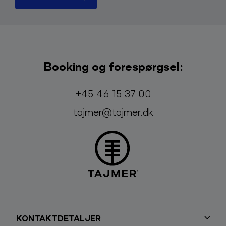
Booking og forespørgsel:
Telefon:
E-mail:
+45 46 15 37 00
tajmer@tajmer.dk
KONTAKTDETALJER