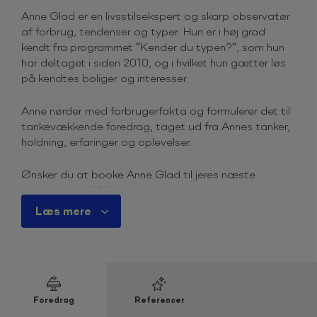
Anne Glad er en livsstilsekspert og skarp observatør
af forbrug, tendenser og typer. Hun er i høj grad
kendt fra programmet ”Kender du typen?”, som hun
har deltaget i siden 2010, og i hvilket hun gætter løs
på kendtes boliger og interesser.
Anne nørder med forbrugerfakta og formulerer det til
tankevækkende foredrag, taget ud fra Annes tanker,
holdning, erfaringer og oplevelser.
Ønsker du at booke Anne Glad til jeres næste
arrangement? Så er du altid meget velkommen til at
kontakte os via bookingformularen på denne side. Vi
Læs mere
vil vende tilbage hurtigst muligt med information og
pris på Anne Glad.
Du er også velkommen til at kontakte os på telefon
+45 4615 3700
, for mere information omkring priser
og ledighed.
Foredrag
Referencer