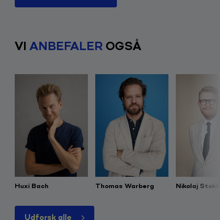
VI
ANBEFALER
OGSÅ
Huxi Bach
Thomas Warberg
Nikolaj Stok
Udforsk alle