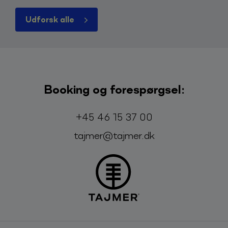
Udforsk alle
Booking og forespørgsel:
Telefon:
E-mail:
+45 46 15 37 00
tajmer@tajmer.dk