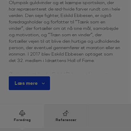
Olympisk guldvinder og et kæmpe sportsikon, der
har repræsenteret de rød-hvide farver rundt om i hele
verden. Den seje fighter, Eskild Ebbesen, er også
foredragsholder og forfatter til ”Tænk som en
vinder”, der fortæller om at nå sine mål, samarbejde
og motivation, og “Træn som en vinder”, der
fortæller vejen til at blive den hurtige og udholdende
person, der eventuel gennemfører et maraton eller en
ironman. I 2017 blev Eskild Ebbesen optaget som
det 32. medlem i Idrættens Hall of Fame.
Ønsker du at booke Eskild Ebbesen til jeres næste
arrangement? Så er du altid meget velkommen til at
Læs mere
kontakte os via bookingformularen på denne side. Vi
vil vende tilbage hurtigst muligt med information og
pris på Eskild Ebbesen.
Du er også velkommen til at kontakte os på telefon
+45 4615 3700
, for mere information omkring priser
Foredrag
Referencer
og ledighed.