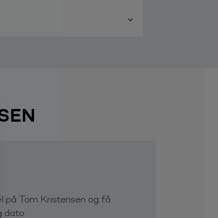
und
sels-skemaet.
SEN
el på Tom Kristensen og få
g dato.