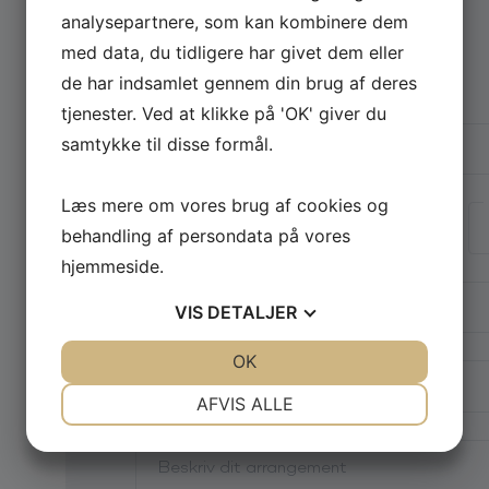
analysepartnere, som kan kombinere dem
Vælg arrangementstype
*
med data, du tidligere har givet dem eller
Firma
Privat
de har indsamlet gennem din brug af deres
tjenester. Ved at klikke på 'OK' giver du
Firmanavn
samtykke til disse formål.
Navn
Læs mere om vores brug af cookies og
behandling af persondata på vores
hjemmeside.
E-mail
*
VIS
DETALJER
Telefon
JA
NEJ
OK
JA
NEJ
NØDVENDIGE
PRÆFERENCER
AFVIS ALLE
Din besked
*
JA
NEJ
JA
NEJ
MARKETING
STATISTIK