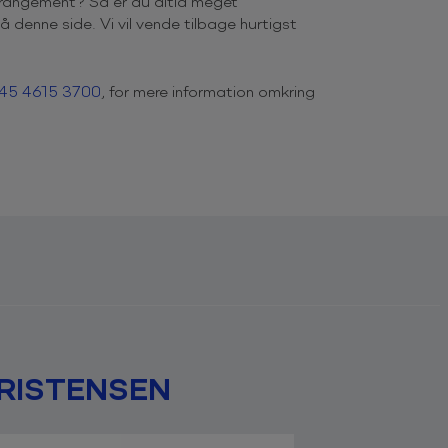
rrangement? Så er du altid meget
 denne side. Vi vil vende tilbage hurtigst
45 4615 3700
, for mere information omkring
sen
res og i allerhøjeste tempo. Den store
det 24-timers løbet ”Le Mans” flest gange.
ænser, har selvsagt en kæmpe viden om alt,
ag et par bøger om sin store succes.
æsende foredrag. Fartgrænsen bliver i mere
af dansk motorsport fortæller. Han lægger
å at nå sine mål i foredraget
RISTENSEN