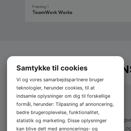
BT Guld (2013), BT
Foredrag 1
We are the Champions (2005) Finsen
TeamWork Works
Årets Sportsnavn (2002), Dansk Idrætsforb
Le Mans (1997-2014), vundet 9 gange
Book Tom Kristensen
Book et foredrag med Tom ved at udfylde Forespørg
BOOK
TOM KRISTEN
Samtykke til cookies
Vi og vores samarbejdspartnere bruger
teknologier, herunder cookies, til at
indsamle oplysninger om dig til forskellige
formål, herunder: Tilpasning af annoncering,
Send din forespørgsel
bedre brugeroplevelse, funktionalitet,
Send os en uforpligtende forespørgs
statistik og marketing. Disse oplysninger
lynhurtigt svar på eksempelvis pris o
kan blive delt med annoncerings- og