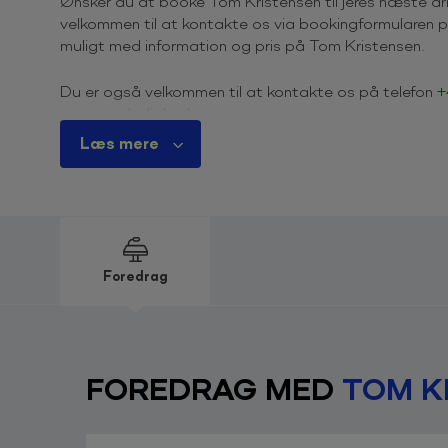
Ønsker du at booke Tom Kristensen til jeres næste a
velkommen til at kontakte os via bookingformularen på
muligt med information og pris på Tom Kristensen.
Du er også velkommen til at kontakte os på telefon
+
priser og ledighed.
Læs mere
Derfor skal du booke Tom Kristen
Tom Kristensen er vant til at yde og performe under p
verdensstjerne er dén racerkører i verden, der har vun
Fighteren med dedikation og en målrettethed uden gr
hvad der rør sig inden for motorsport og står også b
Foredrag
Oplev den 9-dobbelte Le Mans-vinder holde et hæsbl
end én forstand overtrådt, når den absolutte konge 
vægt på samarbejdet, på at forberede en succes og p
”TeamWorkWorks”.
FOREDRAG MED
TOM K
Tom Kristensen er kendt fra
The Book (2015), Politikens Foredrag