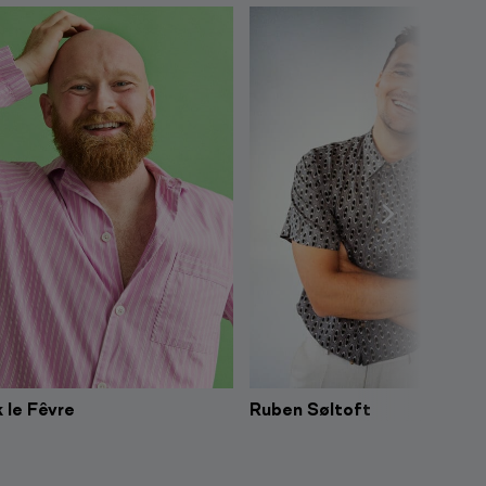
 le Fêvre
Ruben Søltoft