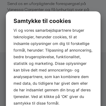
Send os en uforpligtende forespørgsel på
Vanessa Carpenter og få lynhurtigt svar på
Vanessas foredrag afholdes som udgangspunkt på
eksempelvis pris og dato.
engelsk. Udvalgte oplæg kan holdes på dansk – og
Samtykke til cookies
Q&A eller dialog kan altid foregå på dansk.
Derfor skal du booke via os:
Vi og vores samarbejdspartnere bruger
Ønsker du at booke Vanessa Julia Carpenter til
Hurtigt svar på forespørgsler
jeres næste arrangement?
teknologier, herunder cookies, til at
20 års erfaring med booking
Du er altid meget velkommen til at kontakte os via
Altid uforpligtende forespørgsel
indsamle oplysninger om dig til forskellige
bookingformularen på denne side. Vi vender hurtigt
formål, herunder: Tilpasning af annoncering,
tilbage med information om indhold, format og pris.
bedre brugeroplevelse, funktionalitet,
Du er også velkommen til at kontakte os telefonisk
statistik og marketing. Disse oplysninger
for mere information om priser og ledighed.
kan blive delt med annoncerings- og
Vælg arrangementstype
*
analysepartnere, som kan kombinere dem
Firma
Derfor skal du booke Vanessa Julia
Privat
med data, du tidligere har givet dem eller
Carpenter
de har indsamlet gennem din brug af deres
Vanessa Julia Carpenter er en inspirerende og
Firmanavn
vidende formidler, der formår at gøre komplekse
tjenester. Ved at klikke på 'OK' giver du
emner som AI, teknologi og kvinders sundhed både
samtykke til disse formål.
forståelige og vedkommende. Hendes oplæg