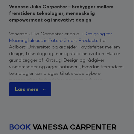
Vanessa Julia Carpenter – brobygger mellem
fremtidens teknologier, menneskelig
empowerment og innovativt design
Vanessa Julia Carpenter er ph.d. i
Designing for
Meaningfulness in Future Smart Products
fra
Aalborg Universitet og arbejder i krydsfeltet mellem
design, teknologi og meningsfuld innovation. Hun er
grundlægger af Kintsugi Design og rådgiver
virksomheder og organisationer i, hvordan fremtidens
teknologier kan bruges til at skabe dybere
menneskelige forbindelser og øget inklusion.
Læs mere
Med speciale i femtech, kunstig intelligens og digital
transformation er Vanessa en markant stemme i
samtalen om, hvordan teknologi kan bidrage positivt
til samfundet – med særligt fokus på kvinders
sundhed og empowerment. Hun er medlem af
BOOK
VANESSA CARPENTER
Designrådet, ekspert i IDA’s panel for
fremtidsteknologier og redaktør på TechTruster.dk.