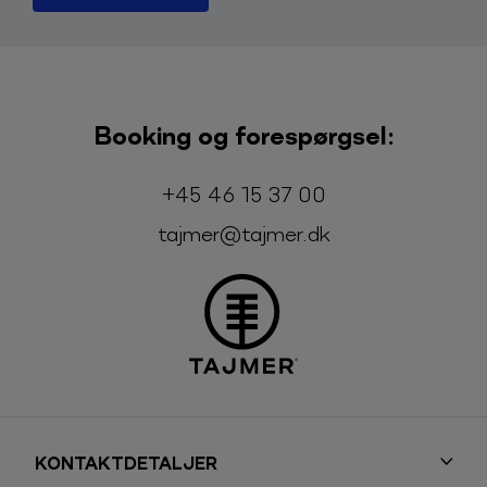
Booking og forespørgsel:
Telefon:
E-mail:
+45 46 15 37 00
tajmer@tajmer.dk
KONTAKTDETALJER