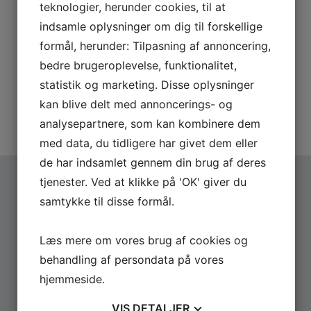
teknologier, herunder cookies, til at
indsamle oplysninger om dig til forskellige
JAN
Saturday - 20:30
UDSOLGT
16
Bremen Teater - København
formål, herunder: Tilpasning af annoncering,
Stand-up Tour 2027
2027
bedre brugeroplevelse, funktionalitet,
statistik og marketing. Disse oplysninger
Vis alle datoer
kan blive delt med annoncerings- og
JAN
Thursday - 18:00
FÅ BILLETTER
analysepartnere, som kan kombinere dem
21
Ringsted Kongresecenter - Ringsted
Stand-up Tour 2027
med data, du tidligere har givet dem eller
2027
de har indsamlet gennem din brug af deres
tjenester. Ved at klikke på 'OK' giver du
JAN
Friday - 18:00
FÅ BILLETTER
samtykke til disse formål.
FLERE
NYHEDER
22
Aalborg Kongres og Kultur Center - Aalborg
Stand-up Tour 2027
2027
Læs mere om vores brug af cookies og
behandling af persondata på vores
JAN
Saturday - 18:00
EKSTRA SHOW
hjemmeside.
23
Aalborg Kongres og Kultur Center - Aalborg
Stand-up Tour 2027
VIS
DETALJER
2027