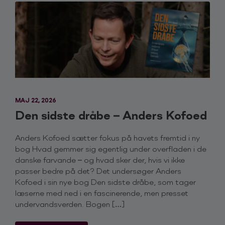
30
Stand-up Tour 2027
2027
FEB
Thursday - 18:00
FÅ BILLETTER
04
Portalen - Greve
Stand-up Tour 2027
2027
MAJ 22, 2026
FEB
Friday - 18:00
FÅ BILLETTER
Den sidste dråbe – Anders Kofoed
05
Portalen - Greve
Stand-up Tour 2027
2027
Anders Kofoed sætter fokus på havets fremtid i ny
bog Hvad gemmer sig egentlig under overfladen i de
danske farvande – og hvad sker der, hvis vi ikke
FEB
Saturday - 18:00
FÅ BILLETTER
passer bedre på det? Det undersøger Anders
06
Nykøbing F. Teater - Nykøbing F.
Kofoed i sin nye bog Den sidste dråbe, som tager
Stand-up Tour 2027
læserne med ned i en fascinerende, men presset
2027
undervandsverden. Bogen […]