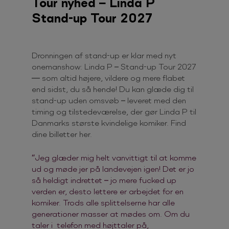
Tour nyhed – Linda P
Stand-up Tour 2027
Dronningen af stand-up er klar med nyt
onemanshow: Linda P – Stand-up Tour 2027
— som altid højere, vildere og mere flabet
end sidst, du så hende! Du kan glæde dig til
stand-up uden omsvøb – leveret med den
timing og tilstedeværelse, der gør Linda P til
Danmarks største kvindelige komiker. Find
dine billetter her.
“Jeg glæder mig helt vanvittigt til at komme
ud og møde jer på landevejen igen! Det er jo
så heldigt indrettet – jo mere fucked up
verden er, desto lettere er arbejdet for en
komiker. Trods alle splittelserne har alle
generationer masser at mødes om. Om du
taler i telefon med højttaler på,