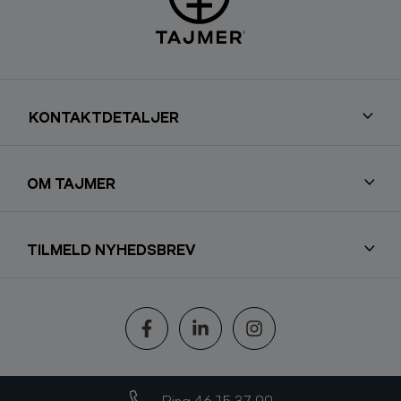
FEB
Friday - 18:00
FÅ BILLETTER
26
Pavillonen - Grenå
Stand-up Tour 2027
2027
KONTAKTDETALJER
FEB
Saturday - 18:00
UDSOLGT
27
Holstebro Musikteater - Holstebro
OM TAJMER
Stand-up Tour 2027
2027
TILMELD NYHEDSBREV
FEB
Saturday - 20:30
EKSTRA SHOW
27
Holstebro Musikteater - Holstebro
Stand-up Tour 2027
2027
Følg os
MAR
Thursday - 18:00
FÅ BILLETTER
04
Viften - Rødovre
Ring 46 15 37 00
Stand-up Tour 2027