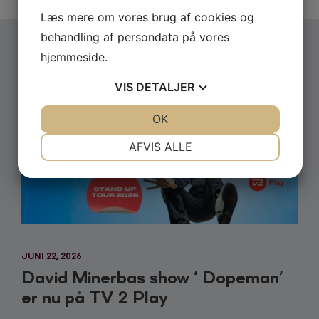
Læs mere om vores brug af cookies og
behandling af persondata på vores
hjemmeside.
FLERE
NYHEDER
VIS
DETALJER
JA
NEJ
OK
JA
NEJ
NØDVENDIGE
PRÆFERENCER
AFVIS ALLE
JA
NEJ
JA
NEJ
MARKETING
STATISTIK
JUNI 22, 2026
David Minerbas show ‘ Dopeman’
er nu på TV 2 Play