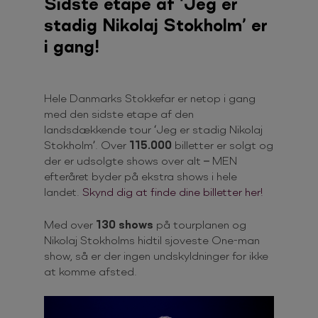
Sidste etape af ‘Jeg er
stadig Nikolaj Stokholm’ er
i gang!
Hele Danmarks Stokkefar er netop i gang
med den sidste etape af den
landsdækkende tour ‘Jeg er stadig Nikolaj
Stokholm’. Over
115.000
billetter er solgt og
der er udsolgte shows over alt – MEN
efteråret byder på ekstra shows i hele
landet.
Skynd dig at finde dine billetter her!
Med over
130 shows
på tourplanen og
Nikolaj Stokholms hidtil sjoveste One-man
show, så er der ingen undskyldninger for ikke
at komme afsted.