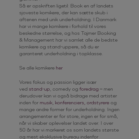
Så er opskriften ligetil: Book en af landets
sjoveste komikere, der kan sætte skub i
aftenen med unik underholdning. I Danmark
har vi mange komikere i forhold til vores
beskedne størrelse, og hos Tajmer Booking
& Management har vi samlet alle de bedste
komikere og stand-uppere, så du er
garanteret underholdning i topklasse.
Se alle komikere
her
Vores fokus og passion ligger især
ved
stand-up
, comedy og
foredrag
– men
derudover kan vi også bidrage med artister
inden for
musik
,
konferenciers, ordstyrere
og
mange andre former for underholdning. Ingen
arrangementer er for store, ingen er for små,
når vi skaber oplevelser landet over. I over
50 år har vi markeret os som landets største
og mest eksklusive bureau indenfor