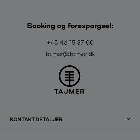
Booking og forespørgsel:
Telefon:
E-mail:
+45 46 15 37 00
tajmer@tajmer.dk
KONTAKTDETALJER