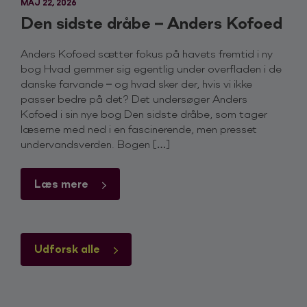
MAJ 22, 2026
Den sidste dråbe – Anders Kofoed
Anders Kofoed sætter fokus på havets fremtid i ny
bog Hvad gemmer sig egentlig under overfladen i de
danske farvande – og hvad sker der, hvis vi ikke
passer bedre på det? Det undersøger Anders
Kofoed i sin nye bog Den sidste dråbe, som tager
læserne med ned i en fascinerende, men presset
undervandsverden. Bogen […]
Læs mere
Udforsk alle