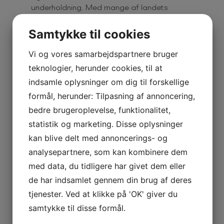
underholdning. Med mange af landets
populæreste kunstnere i vores management
kan vi garantere den hurtigste og mest
Samtykke til cookies
effektive betjening.
Vi og vores samarbejdspartnere bruger
Professionel ekspertise og rådgivning er
teknologier, herunder cookies, til at
varemærket, hvad enten det drejer sig
indsamle oplysninger om dig til forskellige
om
firmaarrangementer
, comedyshows,
formål, herunder: Tilpasning af annoncering,
stand-up, event/konferencer, reklamefilm,
eller lignende. Fælles for dem alle er nemlig,
bedre brugeroplevelse, funktionalitet,
at de kræver professionel håndtering fra
statistik og marketing. Disse oplysninger
idéfase til planlægning og afvikling – og alt
kan blive delt med annoncerings- og
dét kan Tajmer Booking & Management stå
for.
analysepartnere, som kan kombinere dem
med data, du tidligere har givet dem eller
Se alle artisterne hos Tajmer Booking her.
Vi
de har indsamlet gennem din brug af deres
har samlet landets største artister, som du
tjenester. Ved at klikke på 'OK' giver du
kan booke til dit arrangement. Vi glæder os
til at høre fra dig.
samtykke til disse formål.