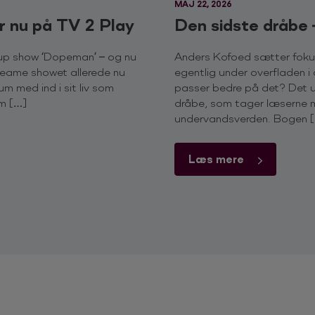
MAJ 22, 2026
r nu på TV 2 Play
Den sidste dråbe
-up show ‘Dopeman’ – og nu
Anders Kofoed sætter foku
reame showet allerede nu
egentlig under overfladen i 
m med ind i sit liv som
passer bedre på det? Det u
om […]
dråbe, som tager læserne m
undervandsverden. Bogen 
Læs mere