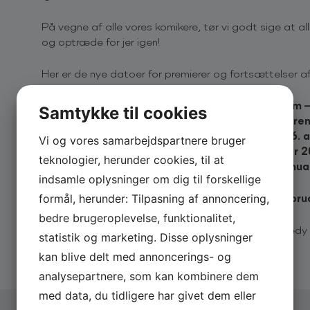
På vegne af alle vores komikere, tør vi godt sige at a
og optræde for jer igen!
Her er de nye datoer for premierer og fortsættelser af
Nikolaj Stokholm – Turen går til Nikolaj Stokholm 
Samtykke til cookies
Thomas Warberg – Et storslået Mennesker – Prem
Linda P – Sabotagehunger – Fortsætter den 26. 
Vi og vores samarbejdspartnere bruger
Mark le Fevre – HELDIG – Premiere den 7. januar 
teknologier, herunder cookies, til at
Andreas Bo – #SKARP – Fortsætter den 13. janua
indsamle oplysninger om dig til forskellige
Tobias Dybvad – LEVEMAND – Premiere 26. febru
formål, herunder: Tilpasning af annoncering,
bedre brugeroplevelse, funktionalitet,
Og sidst, men ikke mindst, så slår Warbergs Comedy 
statistik og marketing. Disse oplysninger
kan blive delt med annoncerings- og
analysepartnere, som kan kombinere dem
med data, du tidligere har givet dem eller