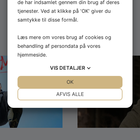
de har indsamlet gennem din brug af deres
tjenester. Ved at klikke på 'OK' giver du
samtykke til disse formål.
Læs mere om vores brug af cookies og
behandling af persondata på vores
hjemmeside.
VIS
DETALJER
JA
NEJ
OK
JA
NEJ
NØDVENDIGE
PRÆFERENCER
AFVIS ALLE
JA
NEJ
JA
NEJ
MARKETING
STATISTIK