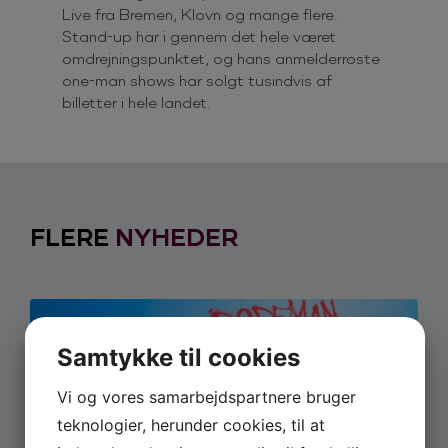
Live fra Bremen, Klovn og mange flere.
Stand-up har i gennem det hele været
omdrejningspunktet, og hans anmelderroste
one-man shows har solgt tusindvis af
billetter i hele landet.
FLERE
NYHEDER
Samtykke til cookies
Vi og vores samarbejdspartnere bruger
teknologier, herunder cookies, til at