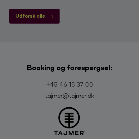
Udforsk alle
Booking og forespørgsel:
Telefon:
E-mail:
+45 46 15 37 00
tajmer@tajmer.dk