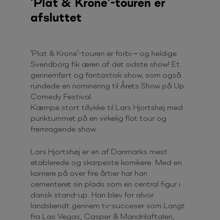
‘Plat & Krone’-touren er
afsluttet
‘Plat & Krone’-touren er forbi – og heldige
Svendborg fik æren af det sidste show! Et
gennemført og fantastisk show, som også
rundede en nominering til Årets Show på Up
Comedy Festival.
Kæmpe stort tillykke til Lars Hjortshøj med
punktummet på en virkelig flot tour og
fremragende show.
Lars Hjortshøj er en af Danmarks mest
etablerede og skarpeste komikere. Med en
karriere på over fire årtier har han
cementeret sin plads som en central figur i
dansk stand-up. Han blev for alvor
landskendt gennem tv-succeser som Langt
fra Las Vegas, Casper & Mandrilaftalen,