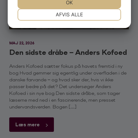
JA
NEJ
OK
JA
NEJ
NØDVENDIGE
PRÆFERENCER
AFVIS ALLE
JA
NEJ
JA
NEJ
MARKETING
STATISTIK
MAJ 22, 2026
Den sidste dråbe – Anders Kofoed
Anders Kofoed sætter fokus på havets fremtid i ny
bog Hvad gemmer sig egentlig under overfladen i de
danske farvande – og hvad sker der, hvis vi ikke
passer bedre på det? Det undersøger Anders
Kofoed i sin nye bog Den sidste dråbe, som tager
læserne med ned i en fascinerende, men presset
undervandsverden. Bogen […]
Læs mere