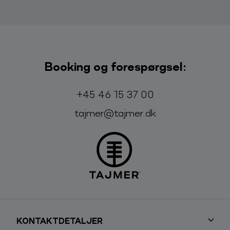
Booking og forespørgsel:
Telefon:
E-mail:
+45 46 15 37 00
tajmer@tajmer.dk
KONTAKTDETALJER