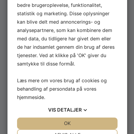
er nu på TV 2 Play
bedre brugeroplevelse, funktionalitet,
statistik og marketing. Disse oplysninger
David Minerba har i 2026 været rundt med sit stand-
kan blive delt med annoncerings- og
up show ‘Dopeman’ – og nu kan showet altså endelig
analysepartnere, som kan kombinere dem
ses på TV 2 Play. Du kan streame showet allerede nu
lige her. Her kan du opleve David Minerba tage
med data, du tidligere har givet dem eller
publikum med ind i sit liv som komiker og rapper med
de har indsamlet gennem din brug af deres
ærlige og sjove fortællinger om […]
tjenester. Ved at klikke på 'OK' giver du
samtykke til disse formål.
Læs mere
Læs mere om vores brug af cookies og
behandling af persondata på vores
hjemmeside.
VIS
DETALJER
JA
NEJ
OK
JA
NEJ
NØDVENDIGE
PRÆFERENCER