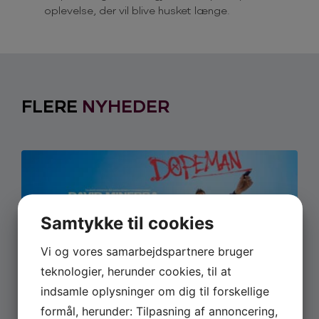
oplevelse, der vil blive husket længe.
FLERE
NYHEDER
Samtykke til cookies
Vi og vores samarbejdspartnere bruger
teknologier, herunder cookies, til at
indsamle oplysninger om dig til forskellige
JUNI 22, 2026
David Minerbas show ‘ Dopeman’
formål, herunder: Tilpasning af annoncering,