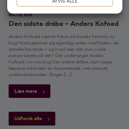
AFVIS ALLE
JA
NEJ
JA
NEJ
MAJ 22, 2026
MARKETING
STATISTIK
Den sidste dråbe – Anders Kofoed
Anders Kofoed sætter fokus på havets fremtid i ny
bog Hvad gemmer sig egentlig under overfladen i de
danske farvande – og hvad sker der, hvis vi ikke
passer bedre på det? Det undersøger Anders
Kofoed i sin nye bog Den sidste dråbe, som tager
læserne med ned i en fascinerende, men presset
undervandsverden. Bogen […]
Læs mere
Udforsk alle