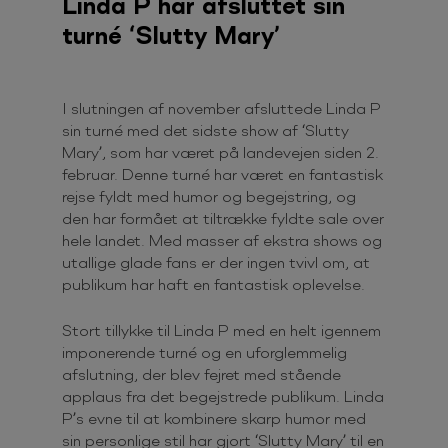
Linda P har afsluttet sin
turné ‘Slutty Mary’
I slutningen af november afsluttede Linda P
sin turné med det sidste show af ‘Slutty
Mary’, som har været på landevejen siden 2.
februar. Denne turné har været en fantastisk
rejse fyldt med humor og begejstring, og
den har formået at tiltrække fyldte sale over
hele landet. Med masser af ekstra shows og
utallige glade fans er der ingen tvivl om, at
publikum har haft en fantastisk oplevelse.
Stort tillykke til Linda P med en helt igennem
imponerende turné og en uforglemmelig
afslutning, der blev fejret med stående
applaus fra det begejstrede publikum. Linda
P’s evne til at kombinere skarp humor med
sin personlige stil har gjort ‘Slutty Mary’ til en