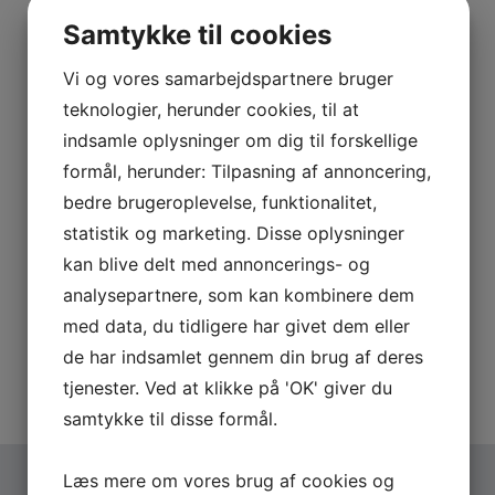
01
Gjethuset - Frederiksværk
Samtykke til cookies
2026
Det Fejler Ik' en Skid
Vi og vores samarbejdspartnere bruger
teknologier, herunder cookies, til at
OCT
Friday - 20:00
FÅ BILLETTER
indsamle oplysninger om dig til forskellige
02
Holbæk Teater - Holbæk
formål, herunder: Tilpasning af annoncering,
Det Fejler Ik' en Skid
2026
bedre brugeroplevelse, funktionalitet,
statistik og marketing. Disse oplysninger
OCT
Friday - 18:00
EKSTRA SHOW
kan blive delt med annoncerings- og
09
Kino Den Blå Engel - Kalundborg
analysepartnere, som kan kombinere dem
Det Fejler Ik' en Skid
2026
med data, du tidligere har givet dem eller
de har indsamlet gennem din brug af deres
Vis alle datoer
OCT
Friday - 18:00
tjenester. Ved at klikke på 'OK' giver du
FÅ BILLETTER
23
Musikhuset Aarhus - Aarhus
samtykke til disse formål.
Det Fejler Ik' en Skid
2026
Læs mere om vores brug af cookies og