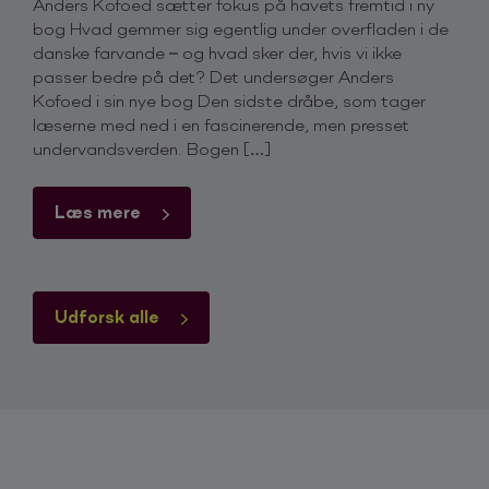
Det Fejler Ik' en Skid
Anders Kofoed sætter fokus på havets fremtid i ny
2026
bog Hvad gemmer sig egentlig under overfladen i de
danske farvande – og hvad sker der, hvis vi ikke
passer bedre på det? Det undersøger Anders
NOV
Wednesday - 18:00
EKSTRA SHOW
Kofoed i sin nye bog Den sidste dråbe, som tager
11
MCH Herning Kongrescenter - Herning
læserne med ned i en fascinerende, men presset
Det Fejler Ik' en Skid
2026
undervandsverden. Bogen […]
Læs mere
NOV
Thursday - 18:00
FÅ BILLETTER
12
Månen - Haderslev
Det Fejler Ik' en Skid
2026
Udforsk alle
NOV
Friday - 18:00
UDSOLGT
13
Musikhuset Esbjerg - Esbjerg
Det Fejler Ik' en Skid
2026
NOV
Thursday - 18:00
EKSTRA SHOW