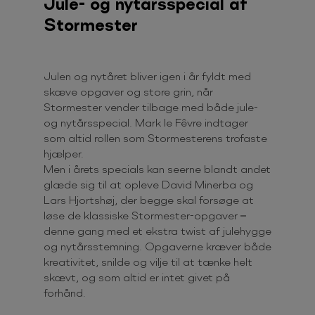
Jule- og nytårsspecial af
Stormester
Julen og nytåret bliver igen i år fyldt med
skæve opgaver og store grin, når
Stormester vender tilbage med både jule-
og nytårsspecial. Mark le Fêvre indtager
som altid rollen som Stormesterens trofaste
hjælper.
Men i årets specials kan seerne blandt andet
glæde sig til at opleve David Minerba og
Lars Hjortshøj, der begge skal forsøge at
løse de klassiske Stormester-opgaver –
denne gang med et ekstra twist af julehygge
og nytårsstemning. Opgaverne kræver både
kreativitet, snilde og vilje til at tænke helt
skævt, og som altid er intet givet på
forhånd.