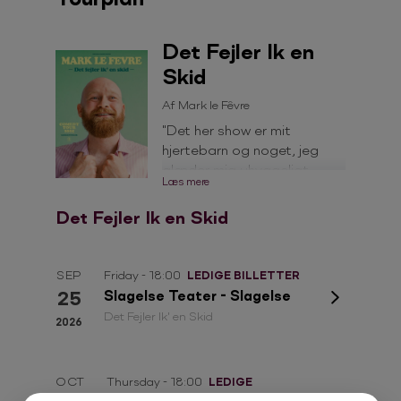
Det Fejler Ik en
Skid
Af Mark le Fêvre
"Det her show er mit
hjertebarn og noget, jeg
glæder mig uhyggeligt
Læs mere
meget til at lave."
Det Fejler Ik en Skid
SEP
Friday - 18:00
LEDIGE BILLETTER
25
Slagelse Teater - Slagelse
Det Fejler Ik' en Skid
2026
OCT
Thursday - 18:00
LEDIGE
BILLETTER