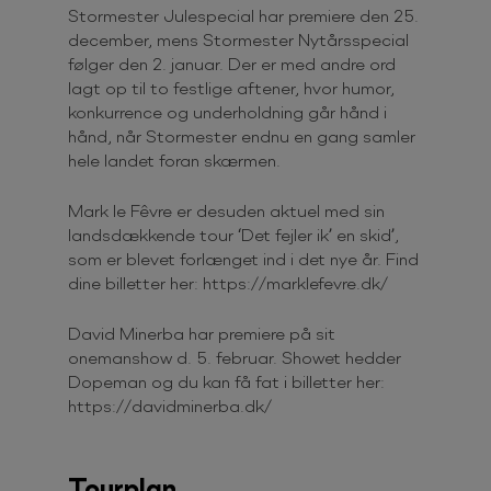
Stormester Julespecial har premiere den 25.
december, mens Stormester Nytårsspecial
følger den 2. januar. Der er med andre ord
lagt op til to festlige aftener, hvor humor,
konkurrence og underholdning går hånd i
hånd, når Stormester endnu en gang samler
hele landet foran skærmen.
Mark le Fêvre er desuden aktuel med sin
landsdækkende tour ‘Det fejler ik’ en skid’,
som er blevet forlænget ind i det nye år. Find
dine billetter her: https://marklefevre.dk/
David Minerba har premiere på sit
onemanshow d. 5. februar. Showet hedder
Dopeman og du kan få fat i billetter her:
https://davidminerba.dk/
Tourplan