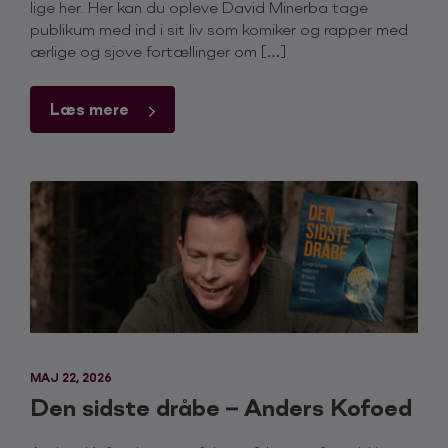
lige her. Her kan du opleve David Minerba tage
publikum med ind i sit liv som komiker og rapper med
OCT
Saturday - 18:00
ærlige og sjove fortællinger om […]
EKSTRA SHOW
31
Bremen Teater - København
Det Fejler Ik' en Skid
2026
Læs mere
NOV
Thursday - 18:00
EKSTRA SHOW
05
Skive Theater - Skive
Det Fejler Ik' en Skid
2026
NOV
Friday - 18:00
UDSOLGT
06
Skråen - Aalborg
Det Fejler Ik' en Skid
2026
MAJ 22, 2026
Den sidste dråbe – Anders Kofoed
NOV
Saturday - 18:00
FÅ BILLETTER
07
Teaterbygningen - Køge