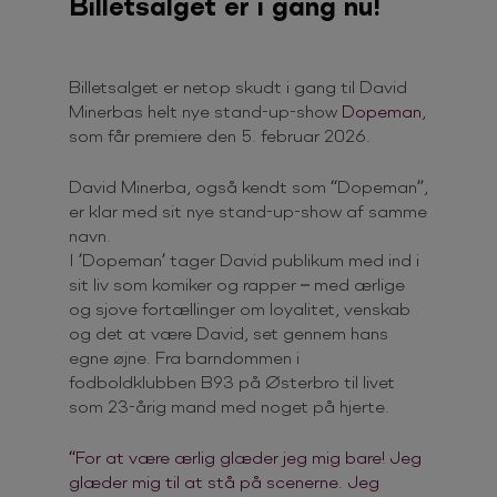
Billetsalget er i gang nu!
Billetsalget er netop skudt i gang til David
Minerbas helt nye stand-up-show
Dopeman
,
som får premiere den 5. februar 2026.
David Minerba, også kendt som “Dopeman”,
er klar med sit nye stand-up-show af samme
navn.
I ’Dopeman’ tager David publikum med ind i
sit liv som komiker og rapper – med ærlige
og sjove fortællinger om loyalitet, venskab
og det at være David, set gennem hans
egne øjne. Fra barndommen i
fodboldklubben B93 på Østerbro til livet
som 23-årig mand med noget på hjerte.
“For at være ærlig glæder jeg mig bare! Jeg
glæder mig til at stå på scenerne. Jeg