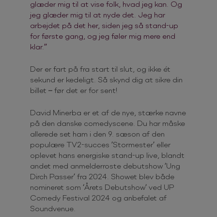
glæder mig til at vise folk, hvad jeg kan. Og
jeg glæder mig til at nyde det. Jeg har
arbejdet på det her, siden jeg så stand-up
for første gang, og jeg føler mig mere end
klar.”
Der er fart på fra start til slut, og ikke ét
sekund er kedeligt. Så skynd dig at sikre din
billet – før det er for sent!
David Minerba er et af de nye, stærke navne
på den danske comedyscene. Du har måske
allerede set ham i den 9. sæson af den
populære TV2-succes ’Stormester’ eller
oplevet hans energiske stand-up live, blandt
andet med anmelderroste debutshow ’Ung
Dirch Passer’ fra 2024. Showet blev både
nomineret som ‘Årets Debutshow’ ved UP
Comedy Festival 2024 og anbefalet af
Soundvenue.