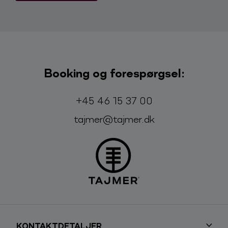
Booking og forespørgsel:
Telefon:
E-mail:
+45 46 15 37 00
tajmer@tajmer.dk
KONTAKTDETALJER