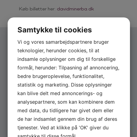
Køb billetter her:
davidminerba.dk
Samtykke til cookies
Vi og vores samarbejdspartnere bruger
FLERE
NYHEDER
teknologier, herunder cookies, til at
indsamle oplysninger om dig til forskellige
formål, herunder: Tilpasning af annoncering,
bedre brugeroplevelse, funktionalitet,
statistik og marketing. Disse oplysninger
kan blive delt med annoncerings- og
analysepartnere, som kan kombinere dem
med data, du tidligere har givet dem eller
de har indsamlet gennem din brug af deres
tjenester. Ved at klikke på 'OK' giver du
JUNI 22, 2026
samtykke til disse formål.