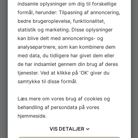
indsamle oplysninger om dig til forskellige
formål, herunder: Tilpasning af annoncering,
JUNI 22, 2026
bedre brugeroplevelse, funktionalitet,
David Minerbas show ‘ Dopeman’
statistik og marketing. Disse oplysninger
er nu på TV 2 Play
kan blive delt med annoncerings- og
analysepartnere, som kan kombinere dem
David Minerba har i 2026 været rundt med sit stand-
med data, du tidligere har givet dem eller
up show ‘Dopeman’ – og nu kan showet altså endelig
de har indsamlet gennem din brug af deres
ses på TV 2 Play. Du kan streame showet allerede nu
lige her. Her kan du opleve David Minerba tage
tjenester. Ved at klikke på 'OK' giver du
publikum med ind i sit liv som komiker og rapper med
samtykke til disse formål.
ærlige og sjove fortællinger om […]
Læs mere om vores brug af cookies og
Læs mere
behandling af persondata på vores
hjemmeside.
VIS
DETALJER