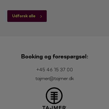
Udforsk alle
Booking og forespørgsel:
Telefon:
E-mail:
+45 46 15 37 00
tajmer@tajmer.dk