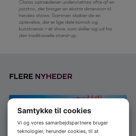
Claras optrædener understøttes ofte af en
jazztrio, der bringer en ekstra dimension til
hendes shows. Sammen skaber de en
oplevelse, der er lige dele komisk og
kunstnerisk – et show, som skiller sig ud fra
den traditionelle stand-up.
FLERE
NYHEDER
Samtykke til cookies
Vi og vores samarbejdspartnere bruger
teknologier, herunder cookies, til at