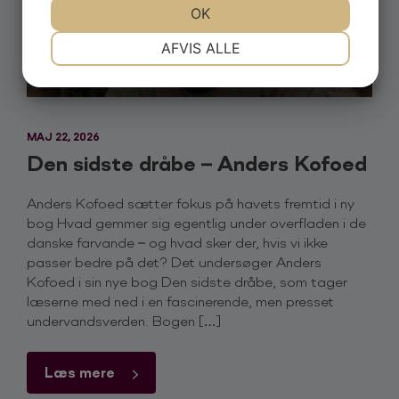
JA
NEJ
OK
JA
NEJ
NØDVENDIGE
PRÆFERENCER
AFVIS ALLE
JA
NEJ
JA
NEJ
MARKETING
STATISTIK
MAJ 22, 2026
Den sidste dråbe – Anders Kofoed
Anders Kofoed sætter fokus på havets fremtid i ny
bog Hvad gemmer sig egentlig under overfladen i de
danske farvande – og hvad sker der, hvis vi ikke
passer bedre på det? Det undersøger Anders
Kofoed i sin nye bog Den sidste dråbe, som tager
læserne med ned i en fascinerende, men presset
undervandsverden. Bogen […]
Læs mere