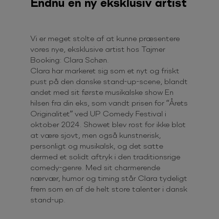
Endnu en ny eksklusiv artist
Vi er meget stolte af at kunne præsentere
vores nye, eksklusive artist hos Tajmer
Booking: Clara Schøn.
Clara har markeret sig som et nyt og friskt
pust på den danske stand-up-scene, blandt
andet med sit første musikalske show En
hilsen fra din eks, som vandt prisen for “Årets
Originalitet” ved UP Comedy Festival i
oktober 2024. Showet blev rost for ikke blot
at være sjovt, men også kunstnerisk,
personligt og musikalsk, og det satte
dermed et solidt aftryk i den traditionsrige
comedy-genre. Med sit charmerende
nærvær, humor og timing står Clara tydeligt
frem som en af de helt store talenter i dansk
stand-up.