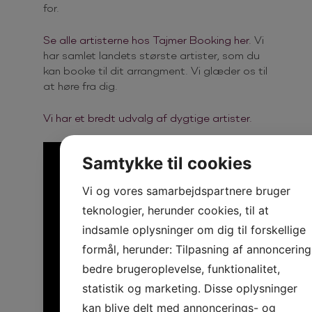
for.
Se alle artisterne hos Tajmer Booking her.
Vi
har samlet landets største artister, som du
kan booke til dit arrangment. Vi glæder os til
at høre fra dig.
Vi har et bredt udvalg af dygtige artister.
Samtykke til cookies
Vi og vores samarbejdspartnere bruger
teknologier, herunder cookies, til at
indsamle oplysninger om dig til forskellige
formål, herunder: Tilpasning af annoncering
bedre brugeroplevelse, funktionalitet,
statistik og marketing. Disse oplysninger
kan blive delt med annoncerings- og