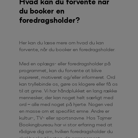
Hvad kan du forvente når
du booker en
foredragsholder?
Her kan du læse mere om hvad du kan
forvente, når du booker en foredragsholder.
Med en oplægs- eller foredragsholder på
programmet, kan du forvente at blive
inspireret, motiveret og/eller informeret.
Ord
kan tryllebinde os, gøre os klogere eller få os
til at grine. Vi har håndplukket en lang række
mennesker, der kan noget helt særligt med
ord – alle med noget på hjerte. Nogen ved
en masse om et specifikt emne. Andre er
kultur-, TV- eller sportsnavne. Hos Tajmer
Bookingbureau har vi stor erfaring med at
rådgive dig om, hvilken foredragsholder du
skal booke til netop dit arrangement.