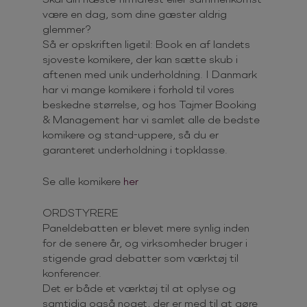
være en dag, som dine gæster aldrig
glemmer?
Så er opskriften ligetil: Book en af landets
sjoveste komikere, der kan sætte skub i
aftenen med unik underholdning. I Danmark
har vi mange komikere i forhold til vores
beskedne størrelse, og hos Tajmer Booking
& Management har vi samlet alle de bedste
komikere og stand-uppere, så du er
garanteret underholdning i topklasse.
Se alle komikere
her
ORDSTYRERE
Paneldebatten er blevet mere synlig inden
for de senere år, og virksomheder bruger i
stigende grad debatter som værktøj til
konferencer.
Det er både et værktøj til at oplyse og
samtidig også noget, der er med til at gøre