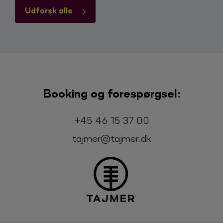
Udforsk alle
Booking og forespørgsel:
Telefon:
E-mail:
+45 46 15 37 00
tajmer@tajmer.dk