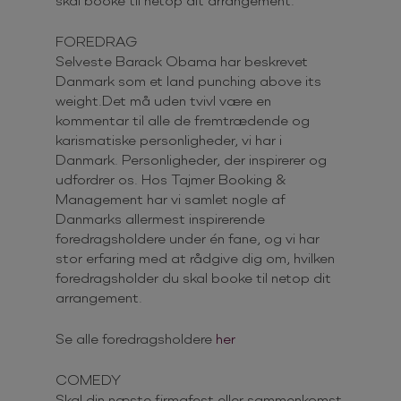
FOREDRAG
Selveste Barack Obama har beskrevet
Danmark som et land punching above its
weight.Det må uden tvivl være en
kommentar til alle de fremtrædende og
karismatiske personligheder, vi har i
Danmark. Personligheder, der inspirerer og
udfordrer os. Hos Tajmer Booking &
Management har vi samlet nogle af
Danmarks allermest inspirerende
foredragsholdere under én fane, og vi har
stor erfaring med at rådgive dig om, hvilken
foredragsholder du skal booke til netop dit
arrangement.
Se alle foredragsholdere
her
COMEDY
Skal din næste firmafest eller sammenkomst