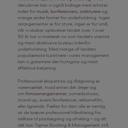
derudover kan vi også bidrage med artister
inden for
musik
,
konferenciers, ordstyrere
og
mange andre former for underholdning. Ingen
arrangementer er for store, ingen er for små,
når vi skaber oplevelser landet over. I over
50 år har vi markeret os som landets største
og mest eksklusive bureau indenfor
underholdning. Med mange af landets
populæreste kunstnere i vores management
kan vi garantere den hurtigste og mest
effektive betjening.
Professionel ekspertise og rådgivning er
varemærket, hvad enten det drejer sig
om
firmaarrangementer
, comedyshows,
stand-up, event/konferencer, reklamefilm,
eller lignende. Fælles for dem alle er nemlig,
at de kræver professionel håndtering fra
idéfase til planlægning og afvikling – og alt
dét kan Tajmer Booking & Management stå