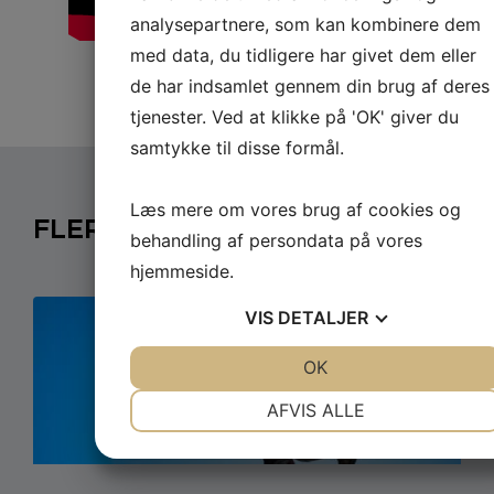
analysepartnere, som kan kombinere dem
med data, du tidligere har givet dem eller
de har indsamlet gennem din brug af deres
tjenester. Ved at klikke på 'OK' giver du
samtykke til disse formål.
Læs mere om vores brug af cookies og
FLERE
NYHEDER
behandling af persondata på vores
hjemmeside.
VIS
DETALJER
JA
NEJ
OK
JA
NEJ
NØDVENDIGE
PRÆFERENCER
AFVIS ALLE
JA
NEJ
JA
NEJ
MARKETING
STATISTIK