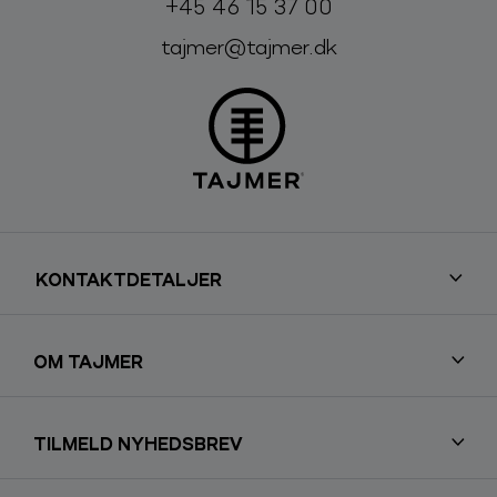
Telefon:
E-mail:
+45 46 15 37 00
tajmer@tajmer.dk
KONTAKTDETALJER
OM TAJMER
TILMELD NYHEDSBREV