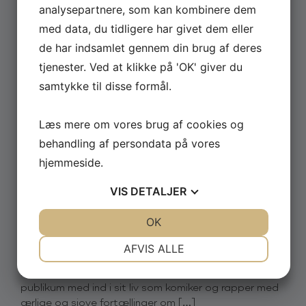
analysepartnere, som kan kombinere dem
med data, du tidligere har givet dem eller
de har indsamlet gennem din brug af deres
tjenester. Ved at klikke på 'OK' giver du
samtykke til disse formål.
Læs mere om vores brug af cookies og
behandling af persondata på vores
JUNI 22, 2026
hjemmeside.
David Minerbas show ‘ Dopeman’
VIS
DETALJER
er nu på TV 2 Play
JA
NEJ
OK
JA
NEJ
David Minerba har i 2026 været rundt med sit stand-
up show ‘Dopeman’ – og nu kan showet altså endelig
NØDVENDIGE
PRÆFERENCER
AFVIS ALLE
ses på TV 2 Play. Du kan streame showet allerede nu
JA
NEJ
JA
NEJ
lige her. Her kan du opleve David Minerba tage
publikum med ind i sit liv som komiker og rapper med
MARKETING
STATISTIK
ærlige og sjove fortællinger om […]