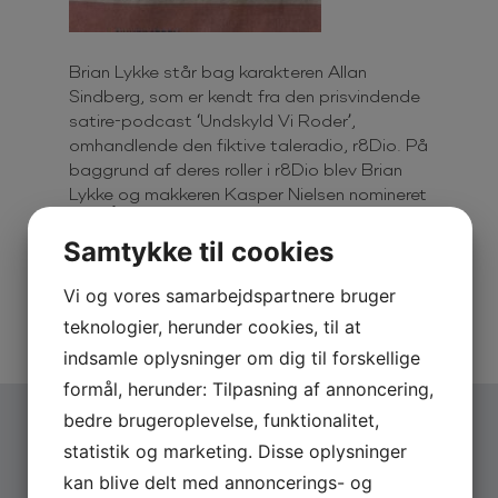
Brian Lykke står bag karakteren Allan
Sindberg, som er kendt fra den prisvindende
satire-podcast ‘Undskyld Vi Roder’,
omhandlende den fiktive taleradio, r8Dio. På
baggrund af deres roller i r8Dio blev Brian
Lykke og makkeren Kasper Nielsen nomineret
som
Årets Komiker
til Zulu Comedy Galla
2022. I 2023 kunne Brian og Kasper også
Samtykke til cookies
skrive en landsdækkende turné på CV’et
med showet ’r8Dio – Live i Gulvhøjde’, som
Vi og vores samarbejdspartnere bruger
de spillede for fyldte sale i hele Danmark.
teknologier, herunder cookies, til at
indsamle oplysninger om dig til forskellige
formål, herunder: Tilpasning af annoncering,
bedre brugeroplevelse, funktionalitet,
statistik og marketing. Disse oplysninger
FLERE
NYHEDER
kan blive delt med annoncerings- og