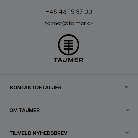
Telefon:
E-mail:
+45 46 15 37 00
tajmer@tajmer.dk
KONTAKTDETALJER
OM TAJMER
TILMELD NYHEDSBREV