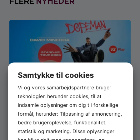
FLERE
NYHEDER
Samtykke til cookies
JUNI 22, 2026
Vi og vores samarbejdspartnere bruger
David Minerbas show ‘ Dopeman’
teknologier, herunder cookies, til at
er nu på TV 2 Play
indsamle oplysninger om dig til forskellige
formål, herunder: Tilpasning af annoncering,
David Minerba har i 2026 været rundt med sit stand-
up show ‘Dopeman’ – og nu kan showet altså endelig
bedre brugeroplevelse, funktionalitet,
ses på TV 2 Play. Du kan streame showet allerede nu
statistik og marketing. Disse oplysninger
lige her. Her kan du opleve David Minerba tage
kan blive delt med annoncerings- og