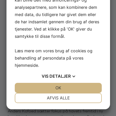
publikum med ind i sit liv som komiker og rapper med
ærlige og sjove fortællinger om […]
analysepartnere, som kan kombinere dem
med data, du tidligere har givet dem eller
de har indsamlet gennem din brug af deres
Læs mere
tjenester. Ved at klikke på 'OK' giver du
samtykke til disse formål.
Læs mere om vores brug af cookies og
behandling af persondata på vores
hjemmeside.
VIS
DETALJER
JA
NEJ
OK
JA
NEJ
MAJ 22, 2026
NØDVENDIGE
PRÆFERENCER
AFVIS ALLE
Den sidste dråbe – Anders Kofoed
JA
NEJ
JA
NEJ
Anders Kofoed sætter fokus på havets fremtid i ny
MARKETING
STATISTIK