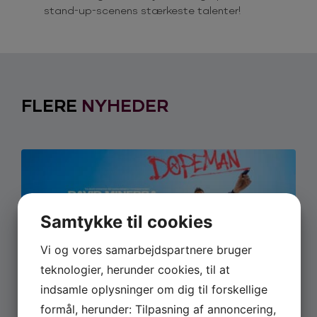
stand-up-scenens stærkeste talenter!
FLERE
NYHEDER
Samtykke til cookies
Vi og vores samarbejdspartnere bruger
teknologier, herunder cookies, til at
indsamle oplysninger om dig til forskellige
JUNI 22, 2026
David Minerbas show ‘ Dopeman’
formål, herunder: Tilpasning af annoncering,