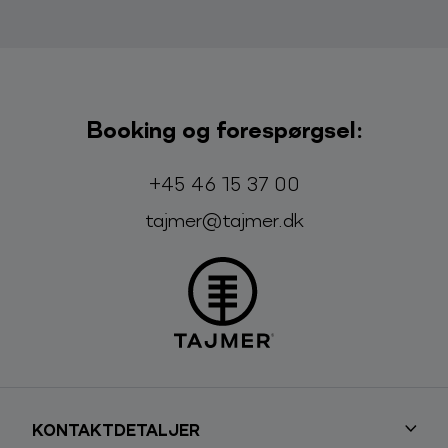
Booking og forespørgsel:
Telefon:
E-mail:
+45 46 15 37 00
tajmer@tajmer.dk
KONTAKTDETALJER