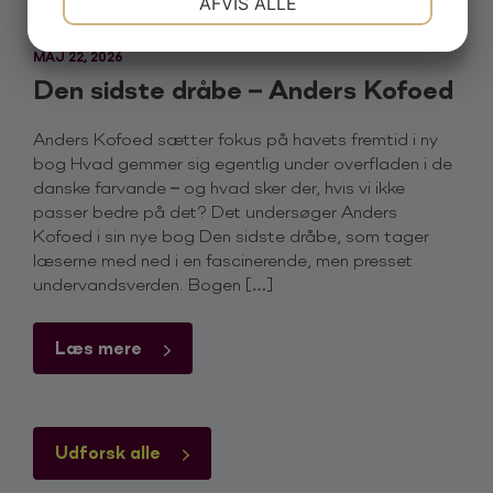
AFVIS ALLE
JA
NEJ
JA
NEJ
MAJ 22, 2026
MARKETING
STATISTIK
Den sidste dråbe – Anders Kofoed
Anders Kofoed sætter fokus på havets fremtid i ny
bog Hvad gemmer sig egentlig under overfladen i de
danske farvande – og hvad sker der, hvis vi ikke
passer bedre på det? Det undersøger Anders
Kofoed i sin nye bog Den sidste dråbe, som tager
læserne med ned i en fascinerende, men presset
undervandsverden. Bogen […]
Læs mere
Udforsk alle