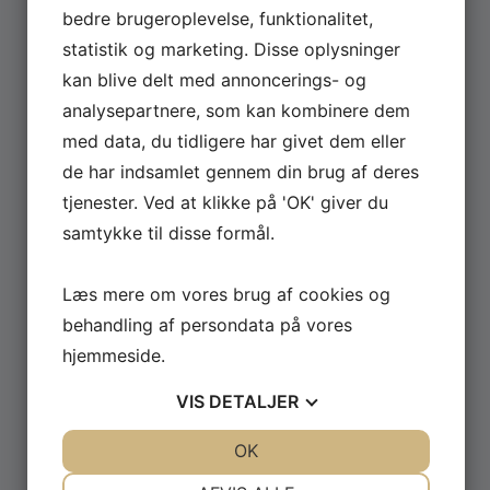
er nu på TV 2 Play
bedre brugeroplevelse, funktionalitet,
statistik og marketing. Disse oplysninger
David Minerba har i 2026 været rundt med sit stand-
kan blive delt med annoncerings- og
up show ‘Dopeman’ – og nu kan showet altså endelig
analysepartnere, som kan kombinere dem
ses på TV 2 Play. Du kan streame showet allerede nu
lige her. Her kan du opleve David Minerba tage
med data, du tidligere har givet dem eller
publikum med ind i sit liv som komiker og rapper med
de har indsamlet gennem din brug af deres
ærlige og sjove fortællinger om […]
tjenester. Ved at klikke på 'OK' giver du
samtykke til disse formål.
Læs mere
Læs mere om vores brug af cookies og
behandling af persondata på vores
hjemmeside.
VIS
DETALJER
JA
NEJ
OK
JA
NEJ
NØDVENDIGE
PRÆFERENCER