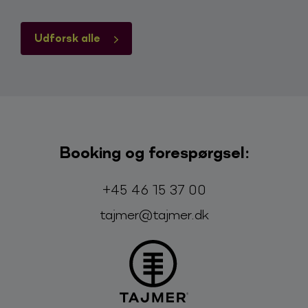
Udforsk alle
Booking og forespørgsel:
Telefon:
E-mail:
+45 46 15 37 00
tajmer@tajmer.dk