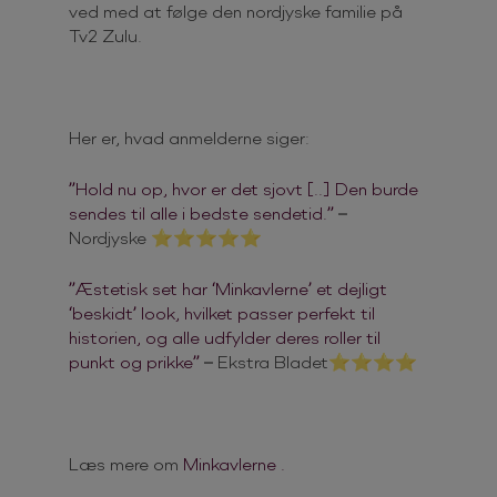
ved med at følge den nordjyske familie på
Tv2 Zulu.
Her er, hvad anmelderne siger:
”Hold nu op, hvor er det sjovt [..] Den burde
sendes til alle i bedste sendetid.”
–
Nordjyske ⭐⭐⭐⭐⭐
”Æstetisk set har ‘Minkavlerne’ et dejligt
‘beskidt’ look, hvilket passer perfekt til
historien, og alle udfylder deres roller til
punkt og prikke”
– Ekstra Bladet⭐⭐⭐⭐
Læs mere om
Minkavlerne .