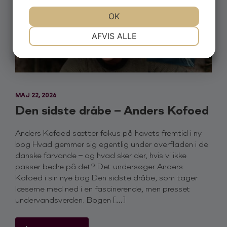
JA
NEJ
OK
JA
NEJ
NØDVENDIGE
PRÆFERENCER
AFVIS ALLE
JA
NEJ
JA
NEJ
MARKETING
STATISTIK
MAJ 22, 2026
Den sidste dråbe – Anders Kofoed
Anders Kofoed sætter fokus på havets fremtid i ny
bog Hvad gemmer sig egentlig under overfladen i de
danske farvande – og hvad sker der, hvis vi ikke
passer bedre på det? Det undersøger Anders
Kofoed i sin nye bog Den sidste dråbe, som tager
læserne med ned i en fascinerende, men presset
undervandsverden. Bogen […]