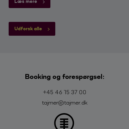
Læs mere
Udforsk alle
Booking og forespørgsel:
Telefon:
E-mail:
+45 46 15 37 00
tajmer@tajmer.dk