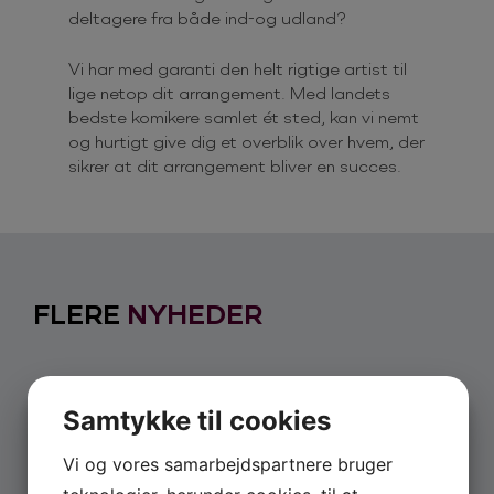
deltagere fra både ind-og udland?
Vi har med garanti den helt rigtige artist til
lige netop dit arrangement. Med landets
bedste komikere samlet ét sted, kan vi nemt
og hurtigt give dig et overblik over hvem, der
sikrer at dit arrangement bliver en succes.
FLERE
NYHEDER
Samtykke til cookies
Vi og vores samarbejdspartnere bruger