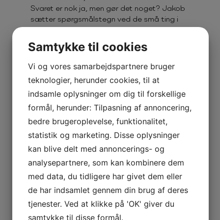
Svaret er nok ja, men gør det noget? Jakob
sætter spørgsmålstegn ved de små ting i
hverdagen, og alle de mange situationer
hvor han selv kommer til kort. Om Jakob
Samtykke til cookies
spiller uvidende for grin, eller om han i
virkeligheden bare er ret dum, må være op til
Vi og vores samarbejdspartnere bruger
fri fortolkning.
teknologier, herunder cookies, til at
indsamle oplysninger om dig til forskellige
Du kan opleve Jakob Thrane i hele landet
fra d. 12. september 2024.
formål, herunder: Tilpasning af annoncering,
bedre brugeroplevelse, funktionalitet,
statistik og marketing. Disse oplysninger
kan blive delt med annoncerings- og
analysepartnere, som kan kombinere dem
med data, du tidligere har givet dem eller
de har indsamlet gennem din brug af deres
tjenester. Ved at klikke på 'OK' giver du
samtykke til disse formål.