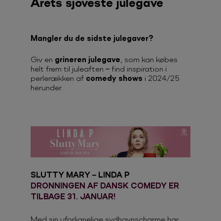
Årets sjoveste julegave
Mangler du de sidste julegaver?
Giv en
grineren julegave
, som kan købes
helt frem til juleaften – find inspiration i
perlerækken af
comedy shows
i 2024/25
herunder.
SLUTTY MARY – LINDA P
DRONNINGEN AF DANSK COMEDY ER
TILBAGE 31. JANUAR!
Med sin uforlignelige sydhavnscharme har