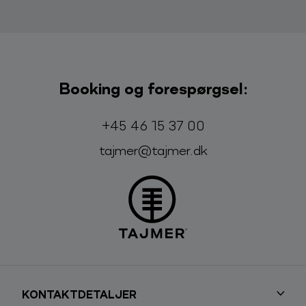
Booking og forespørgsel:
Telefon:
E-mail:
+45 46 15 37 00
tajmer@tajmer.dk
KONTAKTDETALJER