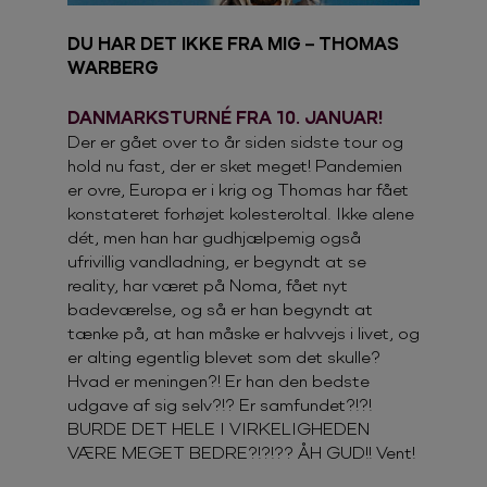
DU HAR DET IKKE FRA MIG – THOMAS
WARBERG
DANMARKSTURNÉ FRA 10. JANUAR!
Der er gået over to år siden sidste tour og
hold nu fast, der er sket meget! Pandemien
er ovre, Europa er i krig og Thomas har fået
konstateret forhøjet kolesteroltal. Ikke alene
dét, men han har gudhjælpemig også
ufrivillig vandladning, er begyndt at se
reality, har været på Noma, fået nyt
badeværelse, og så er han begyndt at
tænke på, at han måske er halvvejs i livet, og
er alting egentlig blevet som det skulle?
Hvad er meningen?! Er han den bedste
udgave af sig selv?!? Er samfundet?!?!
BURDE DET HELE I VIRKELIGHEDEN
VÆRE MEGET BEDRE?!?!?? ÅH GUD!! Vent!