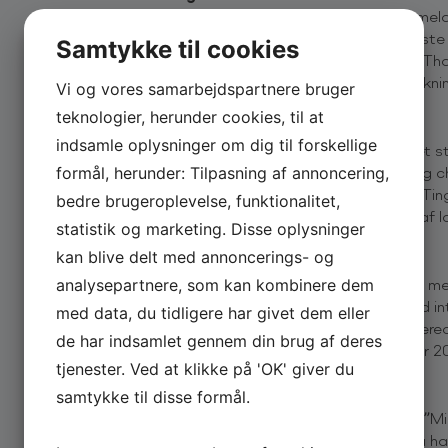
har i efteråret 2019 været landet rundt med sit anme
overskud & andre lorteord”. Warberg har i de seneste 
Samtykke til cookies
absolut skarpeste og teknisk overlegne komikere. Tho
comedy’ens sjæl: Det latterligt sjove – uden indpakni
Vi og vores samarbejdspartnere bruger
teknologier, herunder cookies, til at
Ruben Søltoft
indsamle oplysninger om dig til forskellige
og hans unikke og finurligt komiske talent har været 
på den danske stand-up scene. Den talentfulde og ch
formål, herunder: Tilpasning af annoncering,
med hele to one-man shows. Hans seneste show ”Ting
bedre brugeroplevelse, funktionalitet,
billetter og har trukket fulde huse over det meste af l
statistik og marketing. Disse oplysninger
kan blive delt med annoncerings- og
Mark Le Fêvre
har på rekordtid etableret sig som en af Danmarks me
analysepartnere, som kan kombinere dem
landfænomen, da han kickstartede sin karriere med in
med data, du tidligere har givet dem eller
sig om sine præstationer på scenen, hvilket kulminer
de har indsamlet gennem din brug af deres
der landede ham en nominering som “Årets Komiker 20
tjenester. Ved at klikke på 'OK' giver du
Kasper Gross
samtykke til disse formål.
er aktuel med den anmelderroste TV2 ZULU-serie ”Mi
med kollegaen Jonas Mogensen. Måske kender du ham o