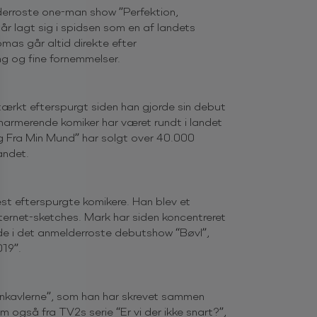
lderroste one-man show ”Perfektion,
år lagt sig i spidsen som en af landets
mas går altid direkte efter
ng og fine fornemmelser.
stærkt efterspurgt siden han gjorde sin debut
armerende komiker har været rundt i landet
 Fra Min Mund” har solgt over 40.000
andet.
st efterspurgte komikere. Han blev et
ternet-sketches. Mark har siden koncentreret
ede i det anmelderroste debutshow “Bøvl”,
19”.
nkavlerne”, som han har skrevet sammen
gså fra TV2s serie “Er vi der ikke snart?”,