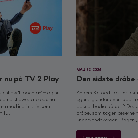
MAJ 22, 2026
r nu på TV 2 Play
Den sidste dråbe
-up show ‘Dopeman’ – og nu
Anders Kofoed sætter foku
reame showet allerede nu
egentlig under overfladen i 
m med ind i sit liv som
passer bedre på det? Det u
om […]
dråbe, som tager læserne m
undervandsverden. Bogen 
Læs mere