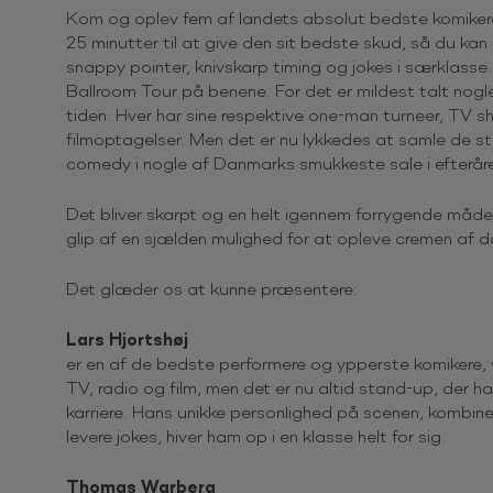
Kom og oplev fem af landets absolut bedste komiker
25 minutter til at give den sit bedste skud, så du kan
snappy pointer, knivskarp timing og jokes i særklasse
Ballroom Tour på benene. For det er mildest talt nogle 
tiden. Hver har sine respektive one-man turneer, TV 
filmoptagelser. Men det er nu lykkedes at samle de stø
comedy i nogle af Danmarks smukkeste sale i efterår
Det bliver skarpt og en helt igennem forrygende måde 
glip af en sjælden mulighed for at opleve cremen af
Det glæder os at kunne præsentere:
Lars Hjortshøj
er en af de bedste performere og ypperste komikere, vi
TV, radio og film, men det er nu altid stand-up, der 
karriere. Hans unikke personlighed på scenen, kombin
levere jokes, hiver ham op i en klasse helt for sig.
Thomas Warberg