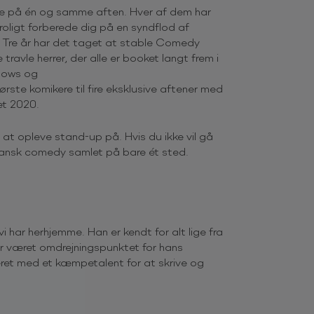
e på én og samme aften. Hver af dem har
 roligt forberede dig på en syndflod af
. Tre år har det taget at stable Comedy
travle herrer, der alle er booket langt frem i
shows og
rste komikere til fire eksklusive aftener med
et 2020.
at opleve stand-up på. Hvis du ikke vil gå
 dansk comedy samlet på bare ét sted.
 har herhjemme. Han er kendt for alt lige fra
har været omdrejningspunktet for hans
eret med et kæmpetalent for at skrive og