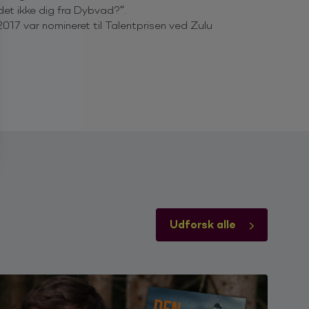
et ikke dig fra Dybvad?”.
2017 var nomineret til Talentprisen ved Zulu
Udforsk alle