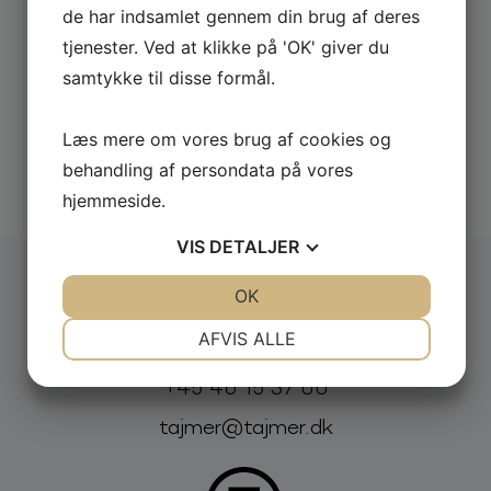
de har indsamlet gennem din brug af deres
tjenester. Ved at klikke på 'OK' giver du
samtykke til disse formål.
Læs mere om vores brug af cookies og
behandling af persondata på vores
Udforsk alle
hjemmeside.
VIS
DETALJER
JA
NEJ
OK
JA
NEJ
Booking og forespørgsel:
NØDVENDIGE
PRÆFERENCER
AFVIS ALLE
JA
NEJ
JA
NEJ
Telefon:
E-mail:
+45 46 15 37 00
MARKETING
STATISTIK
tajmer@tajmer.dk