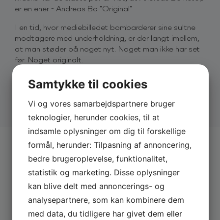
er en ener - Andreas Bo "Original"
I en tid, hvor mediebilledet bombarderer sine sultne
modtagere med underholdning, er der langt imellem,
at man støder på noget nyt. Noget man ikke har set
før. Noget originalt.
Den brede adgang til medierne i form af talent-shows
og reality-udsendelser gør også, at det er sjældent
Samtykke til cookies
man kan tale om et egentligt gennembrud for en
Læs mere
kunstner.
Vi og vores samarbejdspartnere bruger
Alligevel er det vel nærmest et helt originalt
teknologier, herunder cookies, til at
gennembrud, Andreas Bo har været
indsamle oplysninger om dig til forskellige
omdrejningspunkt for i de sidste par år.
formål, herunder: Tilpasning af annoncering,
En komiker med så bredt et repertoire at han er
ANDRE
SHOWS
blevet kaldt komikkens kamæleon, og som taler til
bedre brugeroplevelse, funktionalitet,
det – vel nok – bredeste publikum i Danmark.
statistik og marketing. Disse oplysninger
kan blive delt med annoncerings- og
analysepartnere, som kan kombinere dem
med data, du tidligere har givet dem eller