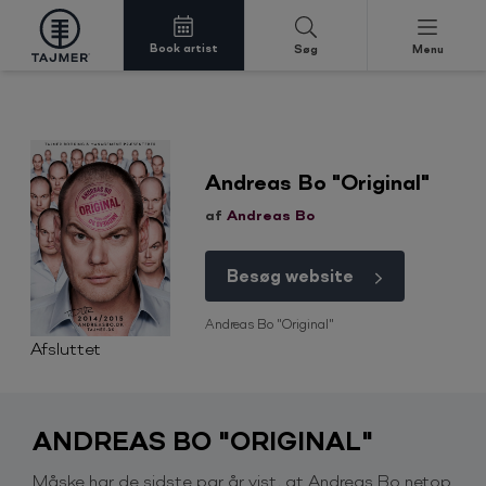
Book artist
Søg
Menu
Spring til indholdet
Andreas Bo "Original"
af
Andreas Bo
Besøg website
Andreas Bo "Original"
Afsluttet
ANDREAS BO "ORIGINAL"
Måske har de sidste par år vist, at Andreas Bo netop