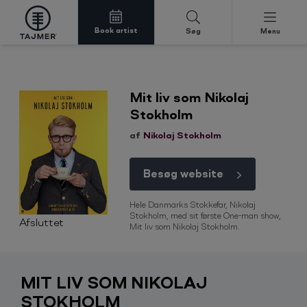
Book artist
Søg
Menu
Spring til indholdet
Mit liv som Nikolaj
Stokholm
af
Nikolaj Stokholm
Besøg website
Hele Danmarks Stokkefar, Nikolaj
Stokholm, med sit første One-man show,
Afsluttet
Mit liv som Nikolaj Stokholm.
MIT LIV SOM NIKOLAJ
STOKHOLM