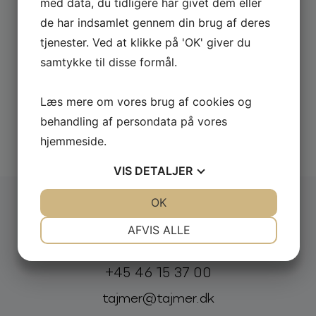
med data, du tidligere har givet dem eller
de har indsamlet gennem din brug af deres
tjenester. Ved at klikke på 'OK' giver du
samtykke til disse formål.
Læs mere om vores brug af cookies og
behandling af persondata på vores
Udforsk alle
hjemmeside.
VIS
DETALJER
JA
NEJ
OK
JA
NEJ
NØDVENDIGE
PRÆFERENCER
AFVIS ALLE
Booking og forespørgsel:
JA
NEJ
JA
NEJ
Telefon:
E-mail:
+45 46 15 37 00
MARKETING
STATISTIK
tajmer@tajmer.dk