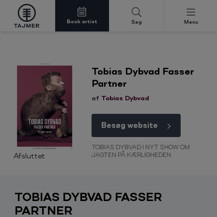
Book artist
Søg
Menu
Spring til indholdet
Tobias Dybvad Fasser
Partner
af
Tobias Dybvad
Besøg website
TOBIAS DYBVAD I NYT SHOW OM
Afsluttet
JAGTEN PÅ KÆRLIGHEDEN
TOBIAS DYBVAD FASSER
PARTNER