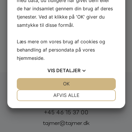
med data, du tidligere har givet dem eller
de har indsamlet gennem din brug af deres
tjenester. Ved at klikke på 'OK' giver du
samtykke til disse formål.
Læs mere om vores brug af cookies og
behandling af persondata på vores
Udforsk alle
hjemmeside.
VIS
DETALJER
JA
NEJ
OK
JA
NEJ
NØDVENDIGE
PRÆFERENCER
Booking og forespørgsel:
AFVIS ALLE
JA
NEJ
JA
NEJ
Telefon:
E-mail:
+45 46 15 37 00
MARKETING
STATISTIK
tajmer@tajmer.dk