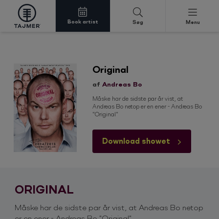
Book artist
Søg
Menu
Spring til indholdet
Original
af
Andreas Bo
Måske har de sidste par år vist, at
Andreas Bo netop er en ener - Andreas Bo
"Original"
Download showet
ORIGINAL
Måske har de sidste par år vist, at Andreas Bo netop
er en ener - Andreas Bo "Original"