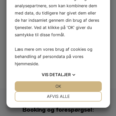
analysepartnere, som kan kombinere dem
med data, du tidligere har givet dem eller
de har indsamlet gennem din brug af deres
tjenester. Ved at klikke på 'OK' giver du
samtykke til disse formål.
Læs mere om vores brug af cookies og
behandling af persondata på vores
hjemmeside.
Udforsk alle
VIS
DETALJER
JA
NEJ
OK
JA
NEJ
NØDVENDIGE
PRÆFERENCER
AFVIS ALLE
JA
NEJ
JA
NEJ
Booking og forespørgsel:
MARKETING
STATISTIK