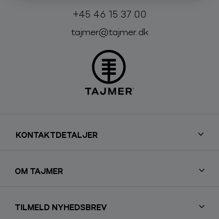
Telefon:
E-mail:
+45 46 15 37 00
tajmer@tajmer.dk
KONTAKTDETALJER
OM TAJMER
TILMELD NYHEDSBREV