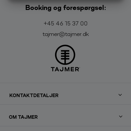
MARKETING
STATISTIK
Booking og forespørgsel:
Telefon:
E-mail:
+45 46 15 37 00
tajmer@tajmer.dk
KONTAKTDETALJER
OM TAJMER