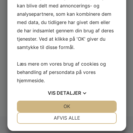
kan blive delt med annoncerings- og
ANDRE
DOWNLOADS
analysepartnere, som kan kombinere dem
med data, du tidligere har givet dem eller
de har indsamlet gennem din brug af deres
tjenester. Ved at klikke på 'OK' giver du
samtykke til disse formål.
Læs mere om vores brug af cookies og
behandling af persondata på vores
hjemmeside.
VIS
DETALJER
Udforsk alle
JA
NEJ
OK
JA
NEJ
NØDVENDIGE
PRÆFERENCER
AFVIS ALLE
JA
NEJ
JA
NEJ