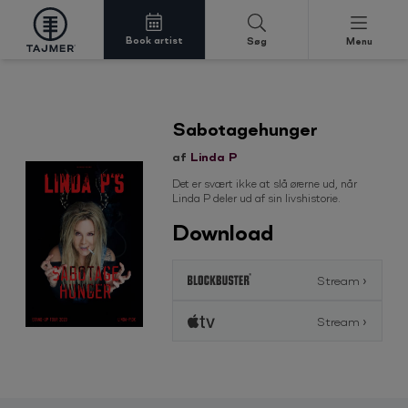
Book artist
Søg
Menu
Spring til indholdet
Sabotagehunger
af
Linda P
Det er svært ikke at slå ørerne ud, når
Linda P deler ud af sin livshistorie.
Download
Stream ›
Stream ›