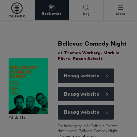
Book artist
Søg
Menu
Spring til indholdet
Bellevue Comedy Night
af
Thomas Warberg
,
Mark le
Fêvre
,
Ruben Søltoft
Besøg website
Besøg website
Besøg website
Afsluttet
For første gang slår Bellevue Teatret
dørene op til Bellevue Comedy Night!!
Download showet