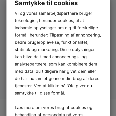
Samtykke til cookies
2 arrangementer
I 2014 leverede Thomas sit første One-man show
Vi og vores samarbejdspartnere bruger
WARBERG COMEDY TOUR ’14 og allerede igen i
2016 turnerede han med det anmelderroste show
teknologier, herunder cookies, til at
WARBERG COMEDY TOUR ’16, som i den grad
JUN
Wednesday - 20:00
LEDIGE BILLETTER
indsamle oplysninger om dig til forskellige
begejstrede publikum og anmeldere.
02
Bellevue Teatret - Klampenborg
formål, herunder: Tilpasning af annoncering,
Bellevue Comedy Night
2021
bedre brugeroplevelse, funktionalitet,
Thomas afsluttede sit seneste show ”Perfektion,
Overskud & andre Lorteord” i december 2019. Han
statistik og marketing. Disse oplysninger
har, som ved de forrige shows, høstet udelukkende
kan blive delt med annoncerings- og
JUN
Thursday - 20:00
LEDIGE BILLETTER
både 5 og 6 stjerner!
03
Bellevue Teatret - Klampenborg
analysepartnere, som kan kombinere dem
Bellevue Comedy Night
med data, du tidligere har givet dem eller
2021
Ruben Søltoft
Ruben Søltoft er en af tidens mest populære og
de har indsamlet gennem din brug af deres
unikke komikere. Den charmerende nordjyde tog
tjenester. Ved at klikke på 'OK' giver du
Danmark med storm, da han tonede frem som Olav i
samtykke til disse formål.
TV2 ZULU-hittet SJIT Happens. Siden er det dog
først og fremmest live-succeser, som har båret
multitalentet frem – og han er en efterspurgt herre.
Læs mere om vores brug af cookies og
ANDRE
SHOWS
behandling af persondata på vores