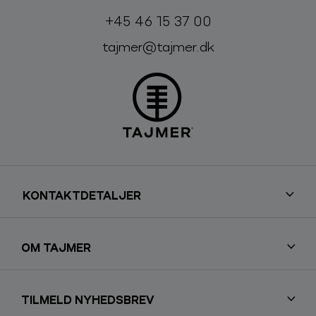
Telefon:
E-mail:
+45 46 15 37 00
tajmer@tajmer.dk
KONTAKTDETALJER
OM TAJMER
TILMELD NYHEDSBREV