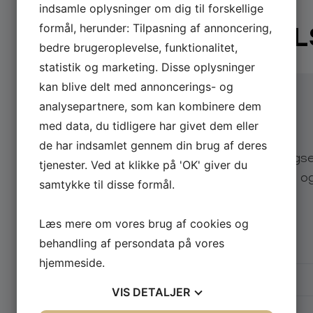
indsamle oplysninger om dig til forskellige
formål, herunder: Tilpasning af annoncering,
BOOK
ANDERS FJEL
bedre brugeroplevelse, funktionalitet,
statistik og marketing. Disse oplysninger
kan blive delt med annoncerings- og
analysepartnere, som kan kombinere dem
med data, du tidligere har givet dem eller
Send din forespørgsel
de har indsamlet gennem din brug af deres
Send os en uforpligtende forespørgse
tjenester. Ved at klikke på 'OK' giver du
lynhurtigt svar på eksempelvis pris o
samtykke til disse formål.
Vælg arrangementstype
*
Læs mere om vores brug af cookies og
Firma
Privat
behandling af persondata på vores
hjemmeside.
Firmanavn
VIS
DETALJER
Navn