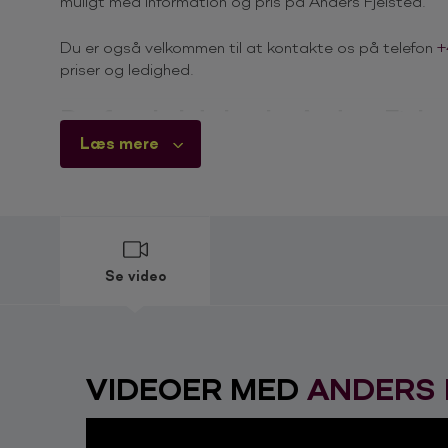
muligt med information og pris på Anders Fjelsted.
Du er også velkommen til at kontakte os på telefon
+
priser og ledighed.
Derfor skal du booke Anders Fjels
Anders Fjelsted er en positiv, charmerende og naturlig
Læs mere
med sin dygtige og varierede brug af ironi og sarkasm
underspillede charme, er Anders Fjelsted et af de sikre
underholdes.
Anders Fjelsted, er det ikke ham f
Se video
Fjelles Fodboldfjol (2017-nu), podcast
Comedy Aid (2014, 2015, 2016), TV2 Zulu
Lige ved og voksen (2014), one-man show
Barnligt voksen (2011), one-man show
DM i Stand-up (2003, 2004, 2006), vært
VIDEOER MED
ANDERS 
Book Anders Fjelsted her
Anders Fjelsted kan bookes hos Tajmer Booking & 