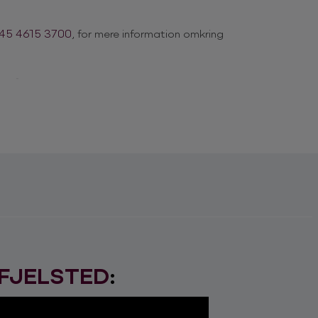
45 4615 3700
, for mere information omkring
ted
 fyr, der kan vinde ethvert publikums hjerte
e. Med sin 100% skudsikre stil og
ste kort, der kan spilles, når ALLE skal
ra … ?
FJELSTED
:
Management. Book et stand-up show med