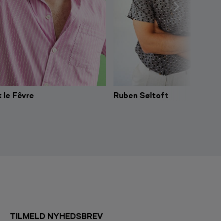
 le Fêvre
Ruben Søltoft
TILMELD NYHEDSBREV