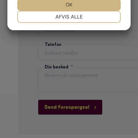
JA
NEJ
OK
JA
NEJ
NØDVENDIGE
PRÆFERENCER
AFVIS ALLE
E-mail
*
JA
NEJ
JA
NEJ
MARKETING
STATISTIK
Telefon
Din besked
*
Send forespørgsel