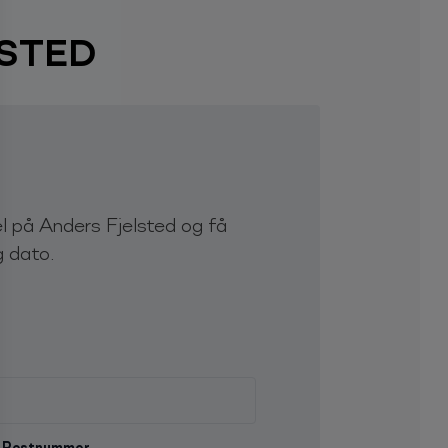
STED
l på Anders Fjelsted og få
g dato.
Postnummer