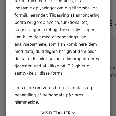
teknologier, herunder cookies, til at
indsamle oplysninger om dig til forskellige
formål, herunder: Tilpasning af annoncering,
BOOK
BACK TO THE 
bedre brugeroplevelse, funktionalitet,
statistik og marketing. Disse oplysninger
kan blive delt med annoncerings- og
analysepartnere, som kan kombinere dem
med data, du tidligere har givet dem eller
Send din forespørgsel
de har indsamlet gennem din brug af deres
tjenester. Ved at klikke på 'OK' giver du
Send os en uforpligtende forespørgs
samtykke til disse formål.
more og få lynhurtigt svar på eksempe
Læs mere om vores brug af cookies og
Vælg arrangementstype
*
behandling af persondata på vores
Firma
Privat
hjemmeside.
Firmanavn
VIS
DETALJER