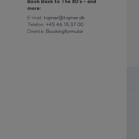
Book Back to The 80’s – and
more:
E-mail:
tajmer@tajmer.dk
Telefon:
+45 46 15 37 00
Direkte:
Bookingformular