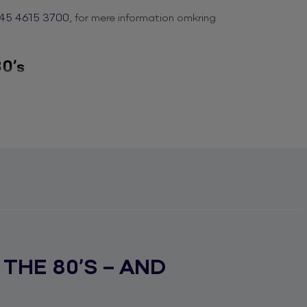
45 4615 3700
, for mere information omkring
80’s
r unge, da den ubekymrede musik havde sine
i 30’erne plus det løse. Fem musikere, der
er.
ghed, intens koncertstemning og dialog med
afesten til det store koncertsted. Back to
ck, som når langt ud over scenekanten.
 af super-rutinerede musikere, og med en
Oplev det ultimative 80’er band live til en
likum vil kunne synge med på. Humør, energi
ook Back to the 80’s til en fest uden lige!
THE 80’S – AND
e Forespørgsels-skemaet.