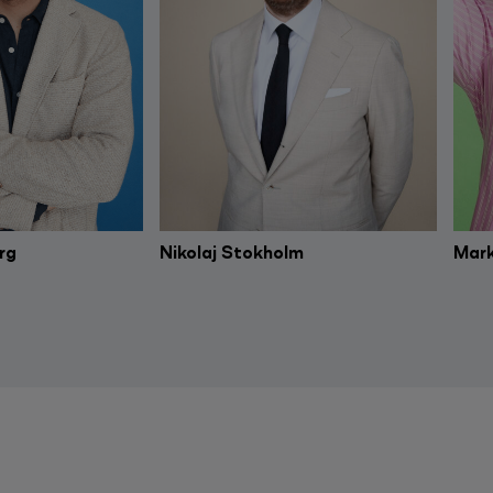
rg
Nikolaj Stokholm
Mark