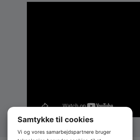
Endnu mere om Back to the 80’s
Roxette, Rod Stewart, George Michael, Ray Dee Ohh,
Turner, Toto, Halberg/Larsen, Madonna, Van Halen, K
SÅ 80’er-agtige.
I 1980’erne fik populærmusikken en renæssance. Pluds
hørte og spillede musik. Det behøvede ikke at betyde 
festen. Og det er lige præcis, hvad det handler om fo
80’s, der så dagens lys for mere end ti år siden, og alle
behøver ikke at være så fint. Til gengæld er det festl
som gør en god fest…”
Samtykke til cookies
Vi og vores samarbejdspartnere bruger