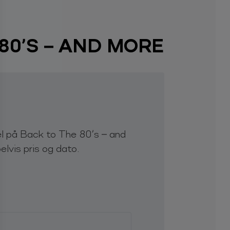
80’S – AND MORE
el på Back to The 80’s – and
lvis pris og dato.