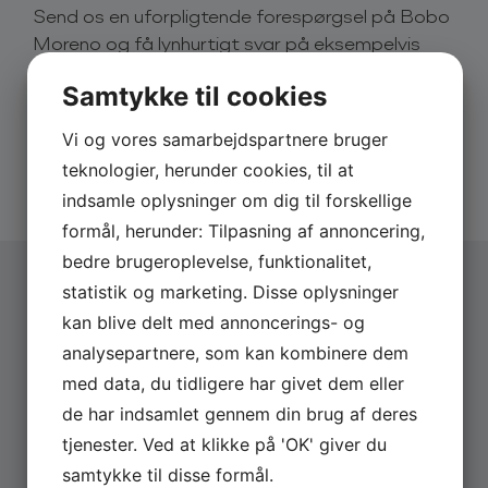
Send os en uforpligtende forespørgsel på Bobo
og har på det nærmeste vilde jazztoner i årerne. Den
Moreno og få lynhurtigt svar på eksempelvis
stilsikre, unikke artist er ikke kun et velsyngende
pris og dato.
unikum på den danske jazzscene, men kan også
Samtykke til cookies
skrive og forfatte tekster, der får anmelderne til at
Derfor skal du booke via os:
skamrose ham for hans store musikalitet og
Vi og vores samarbejdspartnere bruger
fængende, nytænkende musikforståelse.
Hurtigt svar på forespørgsler
teknologier, herunder cookies, til at
20 års erfaring med booking
Mens der er mange kvindelige jazzsangere, så skiller
Altid uforpligtende forespørgsel
indsamle oplysninger om dig til forskellige
Bobo sig ud som en af de helt store mandlige
formål, herunder: Tilpasning af annoncering,
croonere. Derved er det svært ikke at lægge mærke
bedre brugeroplevelse, funktionalitet,
til Bobo, der har en helt unik vokal. Han er kendt for
sin alsidighed og charme og for altid at levere en
statistik og marketing. Disse oplysninger
eminent performance.
kan blive delt med annoncerings- og
Vælg arrangementstype
*
analysepartnere, som kan kombinere dem
Firma
Få en gennemført jazzet oplevelse med Bobo
Privat
med data, du tidligere har givet dem eller
Moreno!
de har indsamlet gennem din brug af deres
Firmanavn
Bobo Moreno er kendt fra
tjenester. Ved at klikke på 'OK' giver du
– Estate (2013)
samtykke til disse formål.