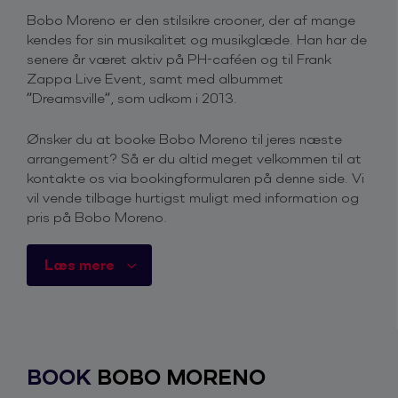
Bobo Moreno er den stilsikre crooner, der af mange
kendes for sin musikalitet og musikglæde. Han har de
senere år været aktiv på PH-caféen og til Frank
Zappa Live Event, samt med albummet
”Dreamsville”, som udkom i 2013.
Ønsker du at booke Bobo Moreno til jeres næste
arrangement? Så er du altid meget velkommen til at
kontakte os via bookingformularen på denne side. Vi
vil vende tilbage hurtigst muligt med information og
pris på Bobo Moreno.
Du er også velkommen til at kontakte os på telefon
Læs mere
+45 4615 3700
, for mere information omkring priser
og ledighed.
Derfor skal du booke Bobo Moreno
Bobo besidder som sanger en fantastisk alsidighed
BOOK
BOBO MORENO
– et gode, der har bragt ham vidt omkring i musikken.
Bobo Moreno er født og opvokset i et musikermiljø