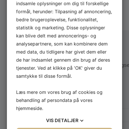
indsamle oplysninger om dig til forskellige
“Vente pa ca” – Ricky Martin (1999)
“Malerhjerne” – Humleridderne (1995)
formål, herunder: Tilpasning af annoncering,
BOOK
CHIEF 1
“Opråb Til Det Danske Folk” – Rockers By Ch
bedre brugeroplevelse, funktionalitet,
statistik og marketing. Disse oplysninger
kan blive delt med annoncerings- og
Endnu mere om Chief 1
analysepartnere, som kan kombinere dem
Chief 1 var blandt de første hip-hoppere i begyndelsen
med data, du tidligere har givet dem eller
Send din forespørgsel
Rockers By Choice, med hvem han udgav fem albums fr
de har indsamlet gennem din brug af deres
de mest markante bands i den første bølge af dansk 
Send os en uforpligtende forespørgsel
tjenester. Ved at klikke på 'OK' giver du
Til Narkotika” og “Sumper”.
svar på eksempelvis pris og dato.
samtykke til disse formål.
I begyndelsen af 90’erne var Chief 1 også tidligt u
producer og sangskriver for Sound Of Seduction, der
Vælg arrangementstype
*
Læs mere om vores brug af cookies og
som bl.a. “Feel Like Dancing”, “Caravan Of Love” og 
Firma
Privat
behandling af persondata på vores
der opdagede Remee og Christina Groth fra selv sa
hjemmeside.
Firmanavn
I 2002-2003 var Chief 1 dommer i talentshowet “Stjer
af sin slags, og med 1,6 millioner seere ugentligt, bl
VIS
DETALJER
Navn