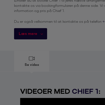
Ønsker du at booke Chief 1 til jeres næste arrangeme
kontakte os via bookingformularen på denne side. Vi v
information og pris på Chief 1.
Du er også velkommen til at kontakte os på telefon
+
priser og ledighed.
Læs mere
Derfor skal du booke Chief 1
Chief 1, også kaldet Chefen, er på alle måder en mark
de sidste mange årtier, hvor han har fungeret som D
stjerner. Som aktiv musiker i gruppen Rockers by Choi
dansk hiphop. Siden har han kastet sig over rollen som
musikere til toppen og bl.a. produceret musik for Nik
Se video
Dua, Thomas Blachmann, Gnags, Danser med Drenge,
I rollen som DJ møder vi en mand med 35 års erfaring,
Det drejer sig om festen og festen alene. Alle årtier, he
VIDEOER MED
CHIEF 1
:
helligt. Stones møder Justin, der møder MJ og går ov
Brown og Human League for til sidst at gå i spænd
er sikkert andet end at alle nok skal blive ramt af deres