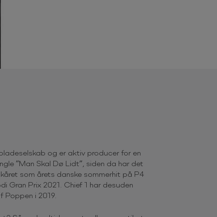
 pladeselskab og er aktiv producer for en
ingle ”Man Skal Dø Lidt”, siden da har det
ev kåret som årets danske sommerhit på P4
odi Gran Prix 2021. Chief 1 har desuden
f Poppen i 2019.