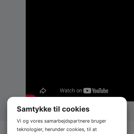
Chief 1 er ekspert i at læse et dansegulv og skaber en
Book Chief 1
Book Chief 1 som DJ ved at udfylde forespørgsels-s
Chief 1, er det ikke ham fra?
Finalist – Dansk Melodi Gran Prix (2021)
“Alt er godt” – Årets Danske Sommerhit på P
Toppen af Poppen (2019)
“Found It” – Jakob Dinesen (2018)
“Slip” – Chief 1 (2017)
“Man Skal Dø Lidt (Før Man Finder Vej)” – Chi
“Skylder Dig Ik’ Noget”, “Julia” og “Den Førs
“Warrior//Worrier” – Outlandish (2012)
Samtykke til cookies
“No Promises” – Bryan Rice (2006)
“Michael Learns To Rock” – Michael Learns 
Vi og vores samarbejdspartnere bruger
“Du Kan Gøre Hvad Du Vil” – Christian (2001
teknologier, herunder cookies, til at
“Weekend Musik” – Kim Larsen & Kjukken (20