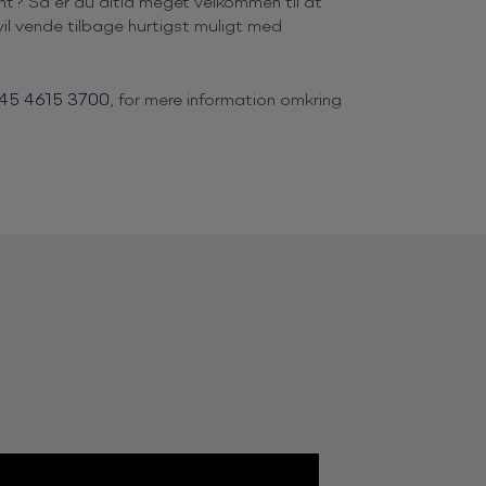
nt? Så er du altid meget velkommen til at
il vende tilbage hurtigst muligt med
45 4615 3700
, for mere information omkring
ant skikkelse i det danske musikliv igennem
J og producer for mange af landets største
ce i 1980’erne var han med til at opfinde
 producer, hvor han har hjulpet adskillige
 & Jay, L.I.G.A., Sanne Salomonsen, Shu-Bi-
 Outlandish og mange flere.
 og hvor der musikalsk ingen grænser findes.
lt tilbage fra 50´erne, står for skud, intet er
er i Gasolin for at ende i Abba, James
 med Snoop Dog & Grandmaster Flash… Intet
 yndlingskunstner eller sang, før eller senere.