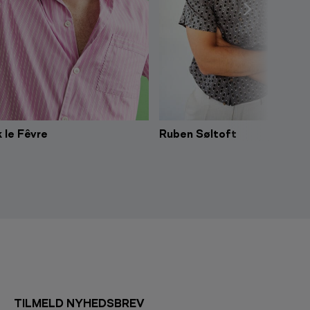
 le Fêvre
Ruben Søltoft
TILMELD NYHEDSBREV