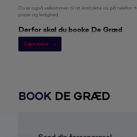
Du er også velkommen til at kontakte os på telefon
+
priser og ledighed.
Derfor skal du booke De Græd
Mangler du et professionelt og originalt orkester me
mulighed, da de har optrådt på både store og små scen
Læs mere
de bedste klassikere og de mest populære jazznumre, 
oplevelse.
De Græd er en københavnsk kvintet, der underholder 
Musikken er stemningsskabende og kommer omkring s
populærmusikkens repertoire. Besætningen består af s
giver en behagelig og original akustisk sound, der s
BOOK
DE GRÆD
De Græd spiller til alle slags arrangementer, det være 
receptioner og kongresser. De består som udgangspun
akustisk guitarist, en cajonist og en sanger. Men gru
efter ønske.
Send din forespørgsel