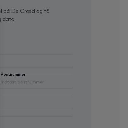
der kærligt og rytmisk kærtegner
el på De Græd og få
g dato.
Postnummer
pørgsels-skemaet.