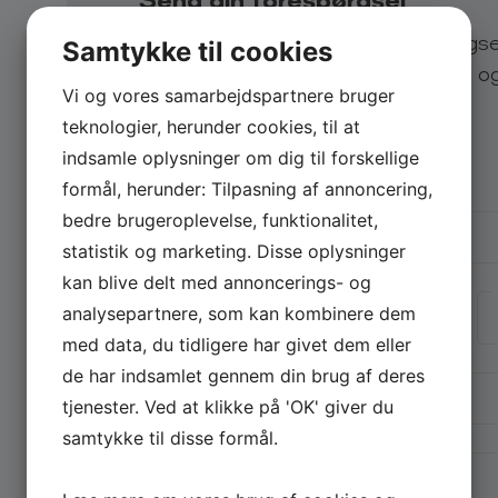
– ”Nougat for øregangen. Meget blød og lækker lyd, 
trommehinden.” – lytter via iTunes, 4 stjerner
Send os en uforpligtende forespørgs
Samtykke til cookies
lynhurtigt svar på eksempelvis pris o
De Græds største hits
Vi og vores samarbejdspartnere bruger
– Undentäg (2010)
teknologier, herunder cookies, til at
Vælg arrangementstype
*
indsamle oplysninger om dig til forskellige
– Just The Two Of Us (2010)
Firma
Privat
formål, herunder: Tilpasning af annoncering,
Firmanavn
– So Lonely (2010)
bedre brugeroplevelse, funktionalitet,
statistik og marketing. Disse oplysninger
– It’s Probably Me (2010)
kan blive delt med annoncerings- og
Navn
analysepartnere, som kan kombinere dem
– Things I Do For You (2010)
med data, du tidligere har givet dem eller
E-mail
*
– Change Partners (2010)
de har indsamlet gennem din brug af deres
tjenester. Ved at klikke på 'OK' giver du
Book De Græd
samtykke til disse formål.
Telefon
Book en koncert med De Græd ved at udfylde Fores