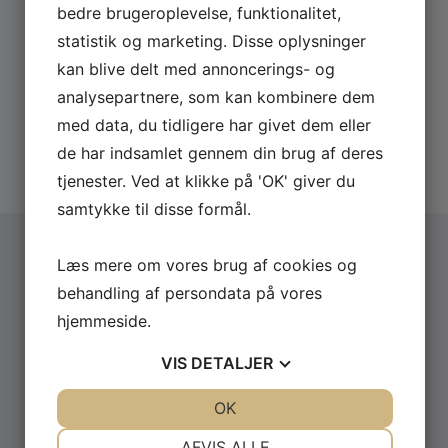
Send os en uforpligtende forespørgsel på Den
bedre brugeroplevelse, funktionalitet,
Frederik Cilius og Rasmus Bruun, som tager dig med
Korte Radioavis og få lynhurtigt svar på
statistik og marketing. Disse oplysninger
bag scenen; om hvordan programmet blev til samt
eksempelvis pris og dato.
det daglige arbejde.
kan blive delt med annoncerings- og
Derfor skal du booke via os:
analysepartnere, som kan kombinere dem
Den Korte Radioavis, er det ikke dem
med data, du tidligere har givet dem eller
Hurtigt svar på forespørgsler
fra …?
20 års erfaring med booking
de har indsamlet gennem din brug af deres
Sommeren på Birgitø (2020),
Altid uforpligtende forespørgsel
Teaterforestilling
tjenester. Ved at klikke på 'OK' giver du
Det skide show (2018), Teaterforestilling
samtykke til disse formål.
Den Korte Radioavis (2015-2019),
Radio24Syv
Læs mere om vores brug af cookies og
Book Den Korte Radio Avis
Vælg arrangementstype
*
behandling af persondata på vores
Book et underholdende indslag eller et foredrag med
Firma
hjemmeside.
Den Korte Radioavis ved at udfylde Forespørgsel-
Privat
skemaet.
VIS
DETALJER
Firmanavn
JA
NEJ
OK
JA
NEJ
NØDVENDIGE
PRÆFERENCER
AFVIS ALLE