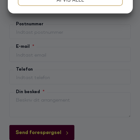
Navn
JA
NEJ
JA
NEJ
MARKETING
STATISTIK
Postnummer
E-mail
*
Telefon
Din besked
*
Send forespørgsel