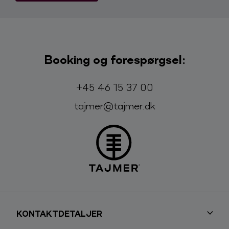
Booking og forespørgsel:
Telefon:
E-mail:
+45 46 15 37 00
tajmer@tajmer.dk
KONTAKTDETALJER