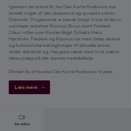
Igennem de sidste år, har Den Korte Radioavis har
leveret noget af den skarpeste og sjoveste satire i
Danmark. Programmet er blevet bragt til live af de to
satirikere: redaktør Rasmus Bruun samt Frederik
Cilius i rollen som Kirsten Birgit Schiøtz Kretz
Hørsholm. Frederik og Rasmus har med deres skarpe
og humoristiske betragtninger af aktuelle emner
skabt debatter og i høj grad været med til at sætte
deres præg på det danske mediebillede.
Ønsker du at booke Den Korte Radioavis til jeres
næste arrangement? Så er du altid meget
velkommen til at kontakte os via bookingformularen
Læs mere
på denne side. Vi vil vende tilbage hurtigst muligt
med information og pris på Den Korte Radioavis.
Du er også velkommen til at kontakte os på telefon
+45 4615 3700
, for mere information omkring priser
og ledighed.
Se video