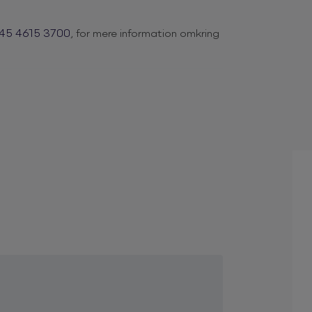
45 4615 3700
, for mere information omkring
 sin karakterfulde stemme forstår
elige musikalske øjeblikke.
ortolker fortid og kombinerer udvalget med
 som hun beriger med sit personlige univers
kning. Det kan ikke blive meget bedre, når
det bluesede og det jazzede – alt det, som
 en genre, men lader inspirationen bestemme