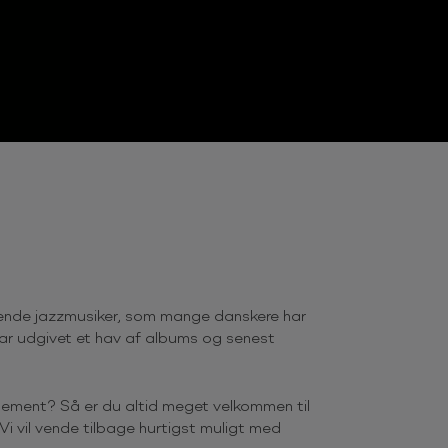
ende jazzmusiker, som mange danskere har
har udgivet et hav af albums og senest
gement? Så er du altid meget velkommen til
i vil vende tilbage hurtigst muligt med