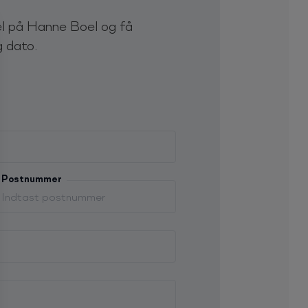
el på Hanne Boel og få
g dato.
Postnummer
espørgsel-skemaet.
né, der var yderst velbesøgt i hele landet.
er den musik der gjorde hende berømt – sange