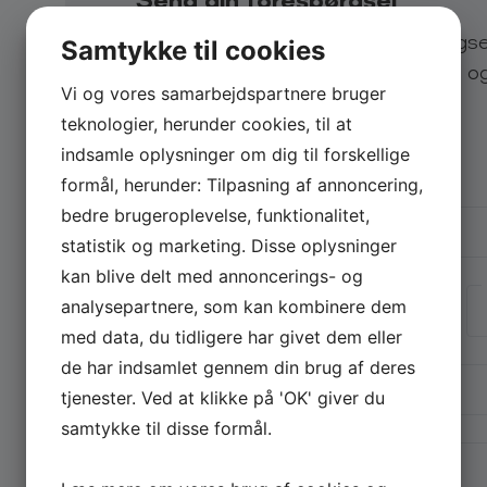
Send os en uforpligtende forespørgs
– Light In Your Heart (1990)
Samtykke til cookies
lynhurtigt svar på eksempelvis pris o
– Don’t Know Much About Love (1988)
Vi og vores samarbejdspartnere bruger
teknologier, herunder cookies, til at
Vælg arrangementstype
*
– Black Wolf (1988)
indsamle oplysninger om dig til forskellige
Firma
Privat
formål, herunder: Tilpasning af annoncering,
– Talk It Out (1988)
Firmanavn
bedre brugeroplevelse, funktionalitet,
statistik og marketing. Disse oplysninger
kan blive delt med annoncerings- og
Navn
Book Hanne Boel
analysepartnere, som kan kombinere dem
Book en koncert med Hanne Boel ved at udfylde For
med data, du tidligere har givet dem eller
E-mail
*
de har indsamlet gennem din brug af deres
tjenester. Ved at klikke på 'OK' giver du
Endnu mere om Hanne Boel
samtykke til disse formål.
Telefon
Hanne Boel afsluttede i 2013 sin seneste Danmarks-tur
Hanne udvikler til stadighed sin karriere og genopliv