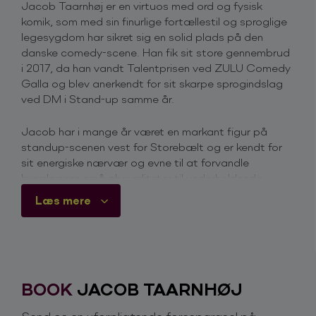
Jacob Taarnhøj er en virtuos med ord og fysisk
komik, som med sin finurlige fortællestil og sproglige
legesygdom har sikret sig en solid plads på den
danske comedy-scene. Han fik sit store gennembrud
i 2017, da han vandt Talentprisen ved ZULU Comedy
Galla og blev anerkendt for sit skarpe sprogindslag
ved DM i Stand-up samme år.
Jacob har i mange år været en markant figur på
standup-scenen vest for Storebælt og er kendt for
sit energiske nærvær og evne til at forvandle
hverdagens små absurditeter til underholdende
historier. Han har bl.a. udgivet en populær Comedy
Læs mere
Special, der blev sendt på TV2 Zulu i 2018, og
deltaget i 2. sæson af TV2’s ’Stormester’ i 2019.
Som support for Ruben Søltoft på turnéen ”Ting Fra
Min Mund” viste han sit talent frem for et bredt
publikum, og hans onemanshow “Krøllehjern’” blev
BOOK
JACOB TAARNHØJ
lanceret i 2022 og kan ses på TV2 Play.