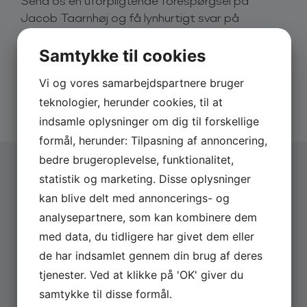
Send os en uforpligtende forespørgsel på
Selvom hans nyeste show fra 2024/25 hedder
Jacob Taarnhøj og få lynhurtigt svar på
”Standard”, er du garanteret en oplevelse langt ud
over det sædvanlige, når Jacob Taarnhøj går på
eksempelvis pris og dato.
scenen.
Samtykke til cookies
Derfor skal du booke via os:
Ønsker du at booke Jacob Taarnhøj til jeres næste
Hurtigt svar på forespørgsler
Vi og vores samarbejdspartnere bruger
arrangement? Så er du altid meget velkommen til at
20 års erfaring med booking
teknologier, herunder cookies, til at
kontakte os via bookingformularen på denne side. Vi
Altid uforpligtende forespørgsel
indsamle oplysninger om dig til forskellige
vil vende tilbage hurtigst muligt med information og
pris på Jacob Taarnhøj.
formål, herunder: Tilpasning af annoncering,
bedre brugeroplevelse, funktionalitet,
Du er også velkommen til at kontakte os på
statistik og marketing. Disse oplysninger
telefon
+45 4615 3700
, for mere information omkring
Vælg arrangementstype
*
kan blive delt med annoncerings- og
priser og ledighed.
Firma
analysepartnere, som kan kombinere dem
Privat
Derfor skal du booke Jacob Taarnhøj
med data, du tidligere har givet dem eller
Jacob er en erfaren og teknisk velfunderet komiker,
de har indsamlet gennem din brug af deres
Firmanavn
der med stor charme og et skarpt sprogligt
tjenester. Ved at klikke på 'OK' giver du
overskud leverer en comedyoplevelse fyldt med
samtykke til disse formål.
både finurlige anekdoter og fysisk komik. Hans
Navn