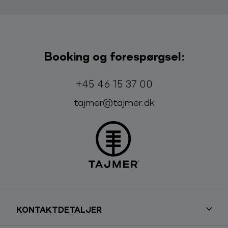
Booking og forespørgsel:
Telefon:
E-mail:
+45 46 15 37 00
tajmer@tajmer.dk
KONTAKTDETALJER