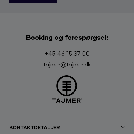
Booking og forespørgsel:
Telefon:
E-mail:
+45 46 15 37 00
tajmer@tajmer.dk
KONTAKTDETALJER