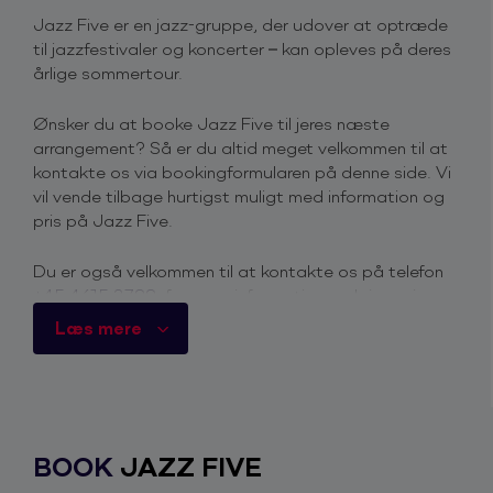
Jazz Five er en jazz-gruppe, der udover at optræde
til jazzfestivaler og koncerter – kan opleves på deres
årlige sommertour.
Ønsker du at booke Jazz Five til jeres næste
arrangement? Så er du altid meget velkommen til at
kontakte os via bookingformularen på denne side. Vi
vil vende tilbage hurtigst muligt med information og
pris på Jazz Five.
Du er også velkommen til at kontakte os på telefon
+45 4615 3700
, for mere information omkring priser
og ledighed.
Læs mere
Derfor skal du booke Jazz Five
Funk, Boogie, Shuffle and 2nd line style – alt dette
og meget mere er, hvad du kan opleve i selskab med
det velspillende og engagerede Jazz Five, der
BOOK
JAZZ FIVE
virkelig forstår at skabe en skøn stemning til
arrangementet.