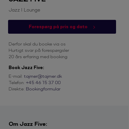
Jazz I Lounge
Forespørg på pris og dato
Derfor skal du booke via os
Hurtigt svar på forespørgsler
20 års erfaring med booking
Book Jazz Five:
E-mail:
tajmer@tajmer.dk
Telefon:
+45 46 15 37 00
Direkte:
Bookingformular
Om Jazz Five: