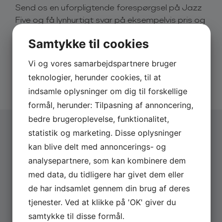
Send os en uforpligtende forespørgsel på Jazz
Five og få lynhurtigt svar på eksempelvis pris og
Jazz Five tager publikum med til nutidens New
dato.
Orleans og leverer et unikt show med funky 2nd line
Samtykke til cookies
grooves, blues, shuffle og jazz’n’roll. Bandet er en
Derfor skal du booke via os:
storswingende og sveddryppende festmaskine, der
Vi og vores samarbejdspartnere bruger
inviterer med til Mardi Gras i New Orleans og leverer
Hurtigt svar på forespørgsler
et show i topklasse.
teknologier, herunder cookies, til at
20 års erfaring med booking
Altid uforpligtende forespørgsel
indsamle oplysninger om dig til forskellige
Jazz Five har siden 1996 spillet mere end 1000
formål, herunder: Tilpasning af annoncering,
koncerter over det meste af verden til festivaler og
bedre brugeroplevelse, funktionalitet,
på jazzklubber og andre spillesteder. Med to
saxofoner i front, energisk rytmegruppe, stærkt
statistik og marketing. Disse oplysninger
overophedet blues piano og syngende
kan blive delt med annoncerings- og
Vælg arrangementstype
*
trommeslager, leveres musikken med en sjældent set
analysepartnere, som kan kombinere dem
Firma
indlevelse og overbevisning.
Privat
med data, du tidligere har givet dem eller
Book Jazz Five
de har indsamlet gennem din brug af deres
Firmanavn
Book en koncert med Jazz Five ved at udfylde
tjenester. Ved at klikke på 'OK' giver du
Forespørgsels-skemaet i højre side.
samtykke til disse formål.