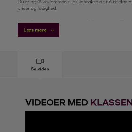
Du er også velkommen til at kontakte os på telefon
+
priser og ledighed.
Derfor skal du booke Klassens Ty
Et show med Klassens Tykke Dreng består af alt lige fra
Læs mere
“Backstreet Boys”, alt sammen i den helt uimodståelig
egne idéer, potpourrier og arrangementer. Klassens T
vælger materiale til det enkelte arrangement, ud fra
kan tilpasse showet, og at de kan optræde for alle. Ik
Se video
Klassens Tykke Dreng har en stor del improvisation m
30 eller for 15.000 personer. Showet kører altid på 
deres reaktioner og kommentarer. Dog er én ting helt si
tone! Klassens Tykke Dreng har ved flere lejligheder i
med stor succes.
VIDEOER MED
KLASSEN
Klassens Tykke Dreng, er det ikke
Fodbold EM (2000), Holland, optrædende
Skanderborgfestival
Langelandsfestival