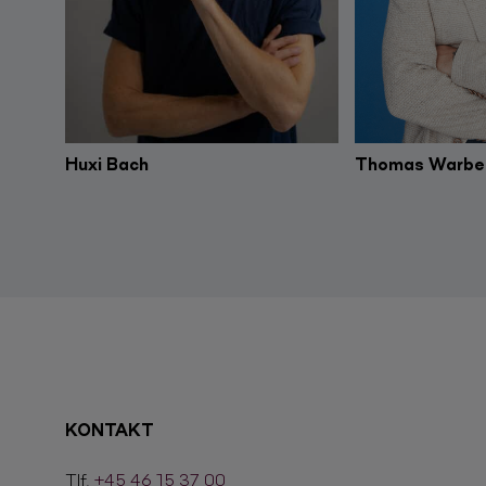
Huxi Bach
Thomas Warbe
KONTAKT
Tlf.
+45 46 15 37 00