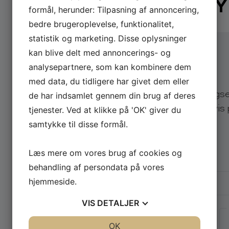
BOOK
KLASSENS TY
formål, herunder: Tilpasning af annoncering,
bedre brugeroplevelse, funktionalitet,
statistik og marketing. Disse oplysninger
kan blive delt med annoncerings- og
analysepartnere, som kan kombinere dem
Send din forespørgsel
med data, du tidligere har givet dem eller
Send os en uforpligtende forespørgs
de har indsamlet gennem din brug af deres
og få lynhurtigt svar på eksempelvis 
tjenester. Ved at klikke på 'OK' giver du
samtykke til disse formål.
Vælg arrangementstype
*
Firma
Privat
Læs mere om vores brug af cookies og
behandling af persondata på vores
Firmanavn
hjemmeside.
VIS
DETALJER
Navn
JA
NEJ
OK
JA
NEJ