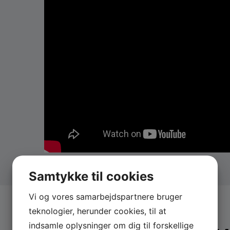
Roskilde Festival
Book Klassens Tykke Dreng her
Book det underholdende show ”Croon & Comedy” med
Forespørgsels-skemaet. Klassens Tykke Dreng kan og
Samtykke til cookies
Vi og vores samarbejdspartnere bruger
teknologier, herunder cookies, til at
indsamle oplysninger om dig til forskellige