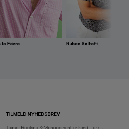
 le Fêvre
Ruben Søltoft
TILMELD NYHEDSBREV
Tajmer Booking & Management er kendt for sit