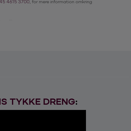
45 4615 3700
, for mere information omkring
kke Dreng
 “Elvis” – over “Melodi Grand Prix” – til
e stil, der bærer tydeligt præg af deres
ykke Dreng har et meget stort repertoire og
 publikums sammensætning. Det gør, at de
ke to shows er helt ens.
ed i deres show, hvad enten de optræder for
publikums præmisser, og meget gerne på
kkert – showet forløber altid i en kærlig
 både ind- og udland, optrådt på engelsk,
S TYKKE DRENG
:
 dem fra … ?