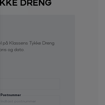
KKE DRENG
el på Klassens Tykke Dreng
pris og dato.
Postnummer