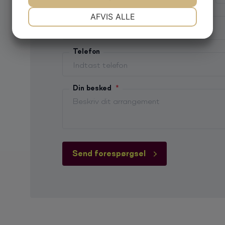
NØDVENDIGE
PRÆFERENCER
E-mail
*
AFVIS ALLE
JA
NEJ
JA
NEJ
MARKETING
STATISTIK
Telefon
Din besked
*
Send forespørgsel