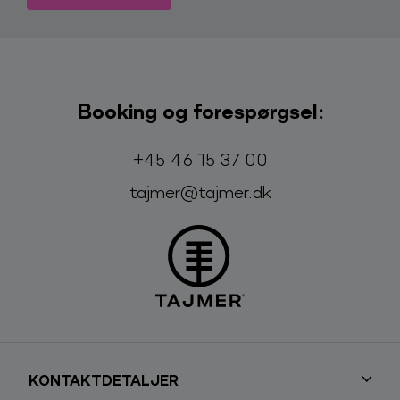
Booking og forespørgsel:
Telefon:
E-mail:
+45 46 15 37 00
tajmer@tajmer.dk
KONTAKTDETALJER