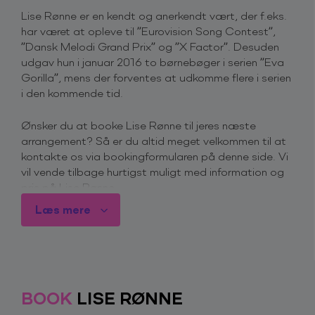
Lise Rønne er en kendt og anerkendt vært, der f.eks.
har været at opleve til ”Eurovision Song Contest”,
”Dansk Melodi Grand Prix” og ”X Factor”. Desuden
udgav hun i januar 2016 to børnebøger i serien ”Eva
Gorilla”, mens der forventes at udkomme flere i serien
i den kommende tid.
Ønsker du at booke Lise Rønne til jeres næste
arrangement? Så er du altid meget velkommen til at
kontakte os via bookingformularen på denne side. Vi
vil vende tilbage hurtigst muligt med information og
pris på Lise Rønne.
Læs mere
Du er også velkommen til at kontakte os på telefon
+45 4615 3700
, for mere information omkring priser
og ledighed.
Derfor skal du booke Lise Rønne
BOOK
LISE RØNNE
Hun er kendt fra skærmen som en professionel, åben
og charmerende vært, der kan håndtere alle slags