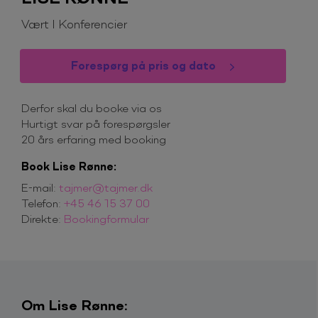
Vært I Konferencier
Forespørg på pris og dato
Derfor skal du booke via os
Hurtigt svar på forespørgsler
20 års erfaring med booking
Book Lise Rønne:
E-mail:
tajmer@tajmer.dk
Telefon:
+45 46 15 37 00
Direkte:
Bookingformular
Om Lise Rønne: