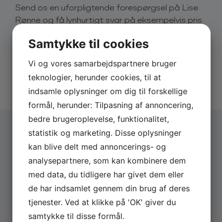
Send os en uforpligtende forespørgsel på Lise
arrangementer. Trods sin unge alder, har Lise Rønne
Rønne og få lynhurtigt svar på eksempelvis pris
samlet sig en enorm erfaring og goodwill i
og dato.
mediebranchen – både foran og bag ved kameraet.
Samtykke til cookies
Hun har igennem en årrække været seerfavorit på
Derfor skal du booke via os:
adskillige programrækker og store shows.
Vi og vores samarbejdspartnere bruger
Hurtigt svar på forespørgsler
Lise Rønne har stor erfaring som konferencier og
teknologier, herunder cookies, til at
20 års erfaring med booking
ordstyrer. Med professionalisme og indlevelse, formår
Altid uforpligtende forespørgsel
indsamle oplysninger om dig til forskellige
hun på underholdende vis, at skabe en rød tråd
formål, herunder: Tilpasning af annoncering,
igennem hele jeres arrangement. Lise Rønne mestrer
bedre brugeroplevelse, funktionalitet,
såvel det lette og underholdende, som det seriøse
og fagligt tungere arrangement. Med sit vindende
statistik og marketing. Disse oplysninger
væsen, fanger hun både de yngre og de ældre.
kan blive delt med annoncerings- og
Vælg arrangementstype
*
analysepartnere, som kan kombinere dem
Firma
Lise kan samle publikum på bedste vis og give
Privat
med data, du tidligere har givet dem eller
aftenen en rød, sammenhængende tråd. Book hende
som konferencier, vært eller ordstyrer og oplev en
de har indsamlet gennem din brug af deres
Firmanavn
engageret og nærværende Lise Rønne.
tjenester. Ved at klikke på 'OK' giver du
samtykke til disse formål.
Du kender Lise Rønne fra