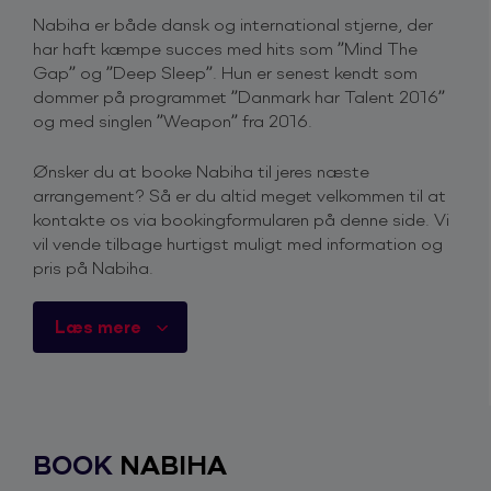
Nabiha er både dansk og international stjerne, der
har haft kæmpe succes med hits som ”Mind The
Gap” og ”Deep Sleep”. Hun er senest kendt som
dommer på programmet ”Danmark har Talent 2016”
og med singlen ”Weapon” fra 2016.
Ønsker du at booke Nabiha til jeres næste
arrangement? Så er du altid meget velkommen til at
kontakte os via bookingformularen på denne side. Vi
vil vende tilbage hurtigst muligt med information og
pris på Nabiha.
Du er også velkommen til at kontakte os på telefon
Læs mere
+45 4615 3700
, for mere information omkring priser
og ledighed.
Derfor skal du booke Nabiha
Nabiha er kendt som sympatisk, positiv og skøn
BOOK
NABIHA
dommer i ”Danmark har Talent 2016” på TV2. Med
et smil på læben spiller hun en glad og energifyldt