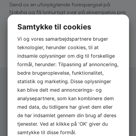
Send os en uforpligtende forespørgsel på
rolle i programmet. Den søde sangerinde er dog
Nabiha og få lynhurtigt svar på eksempelvis pris
også kendt for disse egenskaber på scenen, hvor
og dato.
hun charmerer sig ind i publikums hjerter.
Samtykke til cookies
Derfor skal du booke via os:
Nabiha er en kunstner, som både vil kunne byde på
Vi og vores samarbejdspartnere bruger
sine kendte hits, man kender fra radioen – som f.eks.
Hurtigt svar på forespørgsler
”Mind The Gap”, ”Deep Sleep” og ”Never Played The
teknologier, herunder cookies, til at
20 års erfaring med booking
Bass”. Men hun kan også byde på helt nye singler,
Altid uforpligtende forespørgsel
indsamle oplysninger om dig til forskellige
der bringer liv og farver i vante, fantastiske Nabiha-
formål, herunder: Tilpasning af annoncering,
stil.
bedre brugeroplevelse, funktionalitet,
Hun er en af Danmarks rigtig dygtige popsangere-
statistik og marketing. Disse oplysninger
og sangskrivere, som ved hvad der sætter gang i
kan blive delt med annoncerings- og
Vælg arrangementstype
*
publikum. Book hende og få en stor oplevelse med
analysepartnere, som kan kombinere dem
Firma
den internationale stjerne, der også har fans i både
Privat
med data, du tidligere har givet dem eller
Tyskland, England og flere steder i Europa. En
sangerinde af international klasse!
de har indsamlet gennem din brug af deres
Firmanavn
tjenester. Ved at klikke på 'OK' giver du
Nabihas største hits
samtykke til disse formål.
– Weapon (2016)