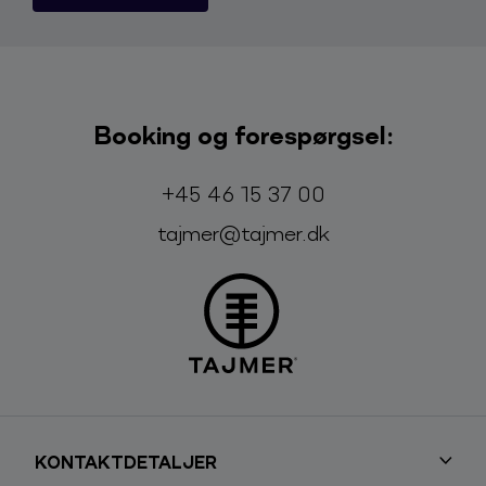
Booking og forespørgsel:
Telefon:
E-mail:
+45 46 15 37 00
tajmer@tajmer.dk
KONTAKTDETALJER