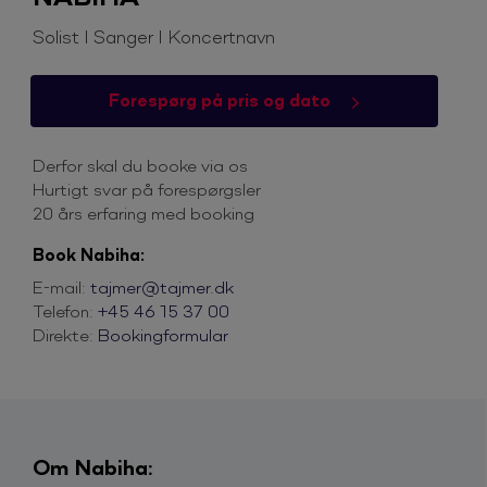
Solist I Sanger I Koncertnavn
Forespørg på pris og dato
Derfor skal du booke via os
Hurtigt svar på forespørgsler
20 års erfaring med booking
Book Nabiha:
E-mail:
tajmer@tajmer.dk
Telefon:
+45 46 15 37 00
Direkte:
Bookingformular
Om Nabiha: