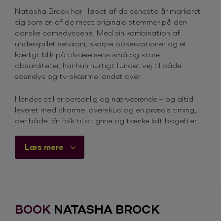
Natasha Brock har i løbet af de seneste år markeret
sig som en af de mest originale stemmer på den
danske comedyscene. Med sin kombination af
underspillet selvironi, skarpe observationer og et
kærligt blik på tilværelsens små og store
absurditeter, har hun hurtigt fundet vej til både
scenelys og tv-skærme landet over.
Hendes stil er personlig og nærværende – og altid
leveret med charme, overskud og en præcis timing,
der både får folk til at grine og tænke lidt bagefter.
Ønsker du at booke Natasha Brock til jeres næste
Læs mere
arrangement? Så er du altid meget velkommen til at
kontakte os via bookingformularen på denne side. Vi
vil vende tilbage hurtigst muligt med information og
pris på Natasha Brock.
BOOK
NATASHA BROCK
Du er også velkommen til at kontakte os på
telefon
+45 4615 3700
, for mere information omkring