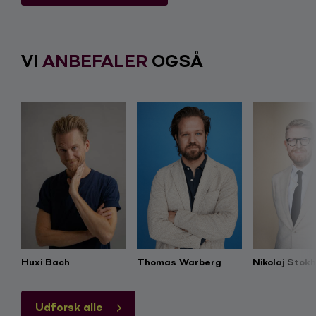
Forespørgsels-skemaet.
VI
ANBEFALER
OGSÅ
Huxi Bach
Thomas Warberg
Nikolaj Stok
Udforsk alle