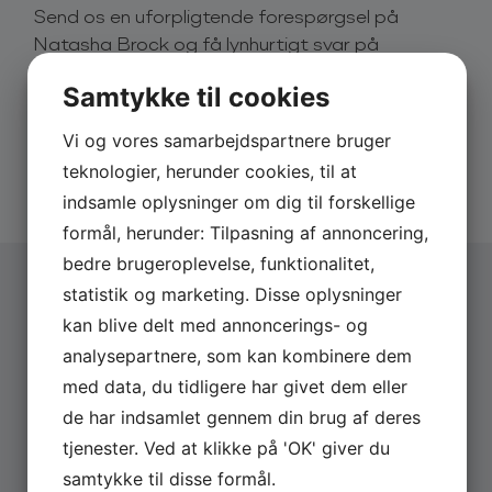
Send os en uforpligtende forespørgsel på
priser og ledighed.
Natasha Brock og få lynhurtigt svar på
eksempelvis pris og dato.
Derfor skal du booke Natasha Brock
Samtykke til cookies
Natasha Brock har en særlig evne til at gøre det
Derfor skal du booke via os:
almindelige bemærkelsesværdigt. Hun tager
Vi og vores samarbejdspartnere bruger
publikum med ind i historier, man kan spejle sig i –
Hurtigt svar på forespørgsler
uanset om det handler om ungdom, kvindeliv, pinlige
teknologier, herunder cookies, til at
20 års erfaring med booking
situationer eller mærkelige tanker midt om natten.
Altid uforpligtende forespørgsel
indsamle oplysninger om dig til forskellige
Hun er både finurlig og ærlig, og så er hun virkelig
formål, herunder: Tilpasning af annoncering,
god til at bygge bro mellem underholdning og
bedre brugeroplevelse, funktionalitet,
refleksion.
statistik og marketing. Disse oplysninger
Natasha passer perfekt til både firmaevents, scener
kan blive delt med annoncerings- og
Vælg arrangementstype
*
med kant og arrangementer, hvor man ønsker en
analysepartnere, som kan kombinere dem
Firma
intelligent, humoristisk og original stemme på
Privat
med data, du tidligere har givet dem eller
plakaten.
de har indsamlet gennem din brug af deres
Firmanavn
Natasha Brock, er det ikke hende fra
tjenester. Ved at klikke på 'OK' giver du
fra … ?
samtykke til disse formål.