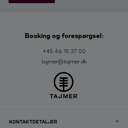
Booking og forespørgsel:
Telefon:
E-mail:
+45 46 15 37 00
tajmer@tajmer.dk
KONTAKTDETALJER